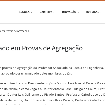
ESCOLA
CARREIRA
INOVAÇÃO
RUBRICAS
o em Provas de Agregação
vado em Provas de Agregação
 provas de Agregação do Professor Associado da Escola de Engenharia, 
oi aprovado por unanimidade pelos membros do júri.
zurém, tendo como Presidente do júri o Doutor José Manuel Pereira Vieir
dade do Minho, e como vogais o Doutor António José Fidalgo do Couto, Pr
orto; Doutor Luís Guilherme de Picado Santos, Professor Catedrático do D
idade de Lisboa; Doutor Paulo António Alves Pereira, Professor Catedráti