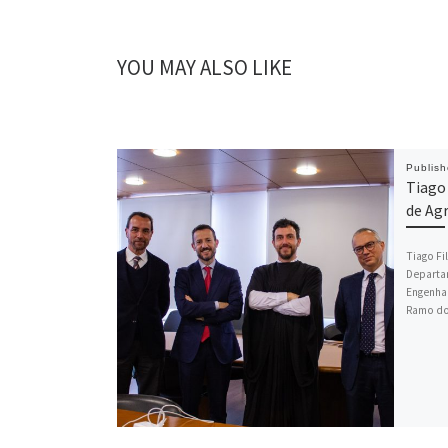
YOU MAY ALSO LIKE
Publis
Tiago
de Ag
Tiago Fi
Departam
Engenhar
Ramo do