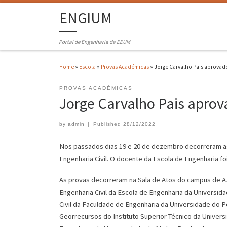
ENGIUM
Portal de Engenharia da EEUM
Home
»
Escola
»
Provas Académicas
»
Jorge Carvalho Pais aprovad
PROVAS ACADÉMICAS
Jorge Carvalho Pais apro
by
admin
|
Published
28/12/2022
Nos passados dias 19 e 20 de dezembro decorreram as
Engenharia Civil. O docente da Escola de Engenharia f
As provas decorreram na Sala de Atos do campus de A
Engenharia Civil da Escola de Engenharia da Universi
Civil da Faculdade de Engenharia da Universidade do P
Georrecursos do Instituto Superior Técnico da Univers