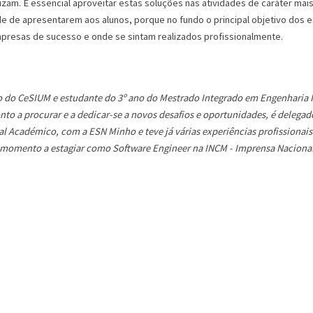
lizam. É essencial aproveitar estas soluções nas atividades de caráter ma
de de apresentarem aos alunos, porque no fundo o principal objetivo dos 
mpresas de sucesso e onde se sintam realizados profissionalmente.
io do CeSIUM e estudante do 3º ano do Mestrado Integrado em Engenharia 
nto a procurar e a dedicar-se a novos desafios e oportunidades, é delegad
l Académico, com a ESN Minho e teve já várias experiências profissionais
 momento a estagiar como Software Engineer na INCM - Imprensa Naciona