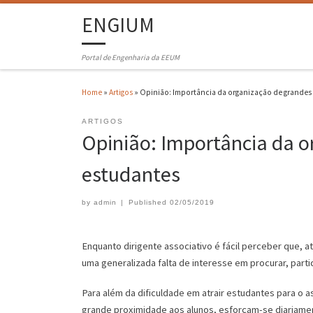
ENGIUM
Portal de Engenharia da EEUM
Home
»
Artigos
»
Opinião: Importância da organização de grandes
ARTIGOS
Opinião: Importância da o
estudantes
by
admin
|
Published
02/05/2019
Enquanto dirigente associativo é fácil perceber que,
uma generalizada falta de interesse em procurar, partic
Para além da dificuldade em atrair estudantes para o
grande proximidade aos alunos, esforçam-se diariame