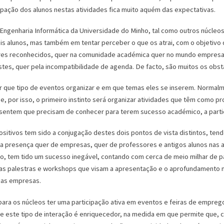
cipação dos alunos nestas atividades fica muito aquém das expectativas.
ngenharia Informática da Universidade do Minho, tal como outros núcle
s alunos, mas também em tentar perceber o que os atrai, com o objetivo d
res reconhecidos, quer na comunidade académica quer no mundo empresari
tes, quer pela incompatibilidade de agenda. De facto, são muitos os obstác
 que tipo de eventos organizar e em que temas eles se inserem. Normalme
, por isso, o primeiro instinto será organizar atividades que têm como pr
sentem que precisam de conhecer para terem sucesso académico, a partic
sitivos tem sido a conjugação destes dois pontos de vista distintos, ten
a presença quer de empresas, quer de professores e antigos alunos nas 
o, tem tido um sucesso inegável, contando com cerca de meio milhar de p
várias palestras e workshops que visam a apresentação e o aprofundamento
ias empresas.
ara os núcleos ter uma participação ativa em eventos e feiras de empreg
ue este tipo de interação é enriquecedor, na medida em que permite que, 