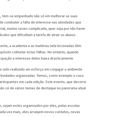
os, tem-se empenhado não só em melhorar as suas
e combater a falta de interesse nas atividades que
al, muitas vezes complicada, quer seja por não haver
ulos que dificultam a tarefa de atrair os alunos.
nte, a academia e as matérias nela lecionadas têm
opósito colmatar estas falhas. No entanto, quando
ipação e interesse deles baixa drasticamente.
do sido realizado um esforço em conjugar o ambiente
atividades organizadas. Temos, como exemplo o caso
articipantes em cada edição. Este evento, que decorre
 não só de vários temas de destaque no panorama atual
o, sejam estes organizados por eles, pelas escolas
cada vez mais, eles arranjem novos contatos, novas