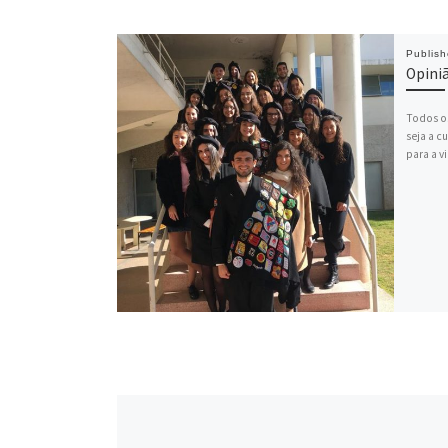
Publis
Opini
Todos os
seja a c
para a v