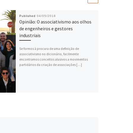
Published
04/05/2018
Opinião: O associativismo aos olhos
de engenheiros e gestores
industriais
Se formos à procura de uma definição de
associativismo no dicionário, facilmente
encontramos conceitos alusivos a movimentos
partidários da criação de associações […]