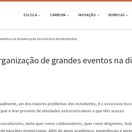
ESCOLA
CARREIRA
INOVAÇÃO
RUBRICAS
 eventos na dinamização dos núcleos de estudantes
rganização de grandes eventos na d
 atualmente, um dos maiores problemas dos estudantes, é o excessivo fo
ipar e tirar proveito de atividades extracurriculares a que têm acesso.
 associativismo, tanto quer como colaboradores, quer como dirigentes, to
nte para lhes proporcionar, além de apoio académico, experiências e ap