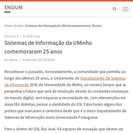
ENGIUM
Search
Home
»
Escola
»
Sistemas de Informação da UMinho comemoraram 25 anos
ESCOLA
EVENTOS
Sistemas de Informação da UMinho
comemoraram 25 anos
by
admin
|
Published
25/10/2024
Reconhecer o passado, nomeadamente, a comunidade que permitiu ao
longo dos últimos 25 anos, o crescimento do
Departamento de Sistemas
de Informação
(DSI) da Universidade do Minho, ao mesmo tempo que se
perspetiva o futuro que será de revolução devido às constantes mudanças
no mundo digital, sem esquecer a necessidade de, com intervenções em
áreas tão distintas, pensar a identidade do DSI. Estes foram alguns dos
pontos que marcaram a cerimónia deste que é o único Departamento de
Sistemas de Informação numa Universidade Portuguesa.
Para o diretor do DSI, Rui José, há espaços de inovação que devem ser