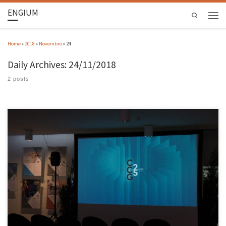
ENGIUM
Search
Home
»
2018
»
Novembro
»
24
Daily Archives:
24/11/2018
2 posts
Iniciativas contaram com mais de 300 participantes e convidados da indústria, academia e
do Governo. As comemorações do 25º aniversário do Centro de Computação Gráfica (CCG)
incluíram a discussão de vários tópicos tecnológicos do momento e a apresentação das
próprias tecnologias desenvolvidas, por intermédio dos seus investigadores, incluindo a
visão […]