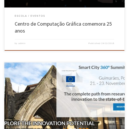
ESCOLA
EVENTOS
Centro de Computação Gráfica comemora 25
anos
by
admin
Published
24/11/2018
Sessão de abertura contou com as presenças do Secretário de Estado, José Mendes, da Chefe
da Representação da Comissão Europeia em Portugal, Sofia Colares Alves e do Vereador da
Câmara Municipal, Ricardo Costa. A IV edição da Smart City 360° Summit 2018, organizada
pelo Município de Guimarães, Universidade do Minho […]