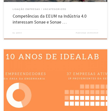
LIGAÇÃO EMPRESAS
UNCATEGORIZED
Competências da EEUM na Indústria 4.0
interessam Sonae e Sonae …
by
admin
Published
15/03/2019
Comemorou-se, no passado dia 13 de março, no Espaço B-Lounge da Biblioteca da
Universidade do Minho, no Campus de Azurém, a celebração do 10º aniversário do IdeaLab
com o objetivo de dar a conhecer o impacto que este Laboratório teve no mercado tanto ao
nível da constituição de empresas, como […]