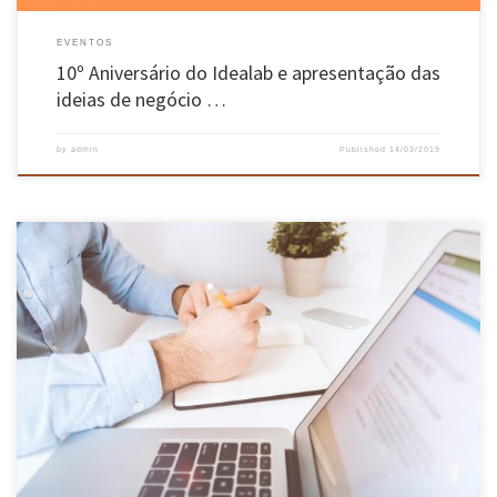
EVENTOS
10º Aniversário do Idealab e apresentação das
ideias de negócio …
by
admin
Published
14/03/2019
Num mundo cheio de cursos e formações, onde a oferta educativa a nível universitário é
cada vez maior, os Engenheiros de Sistemas de Informação, são como apêndices: sabemos
que existem, mas na realidade, para que servem? Somos espécimes distintos dos
engenheiros informáticos e dos licenciados em ciências da computação. Somos […]