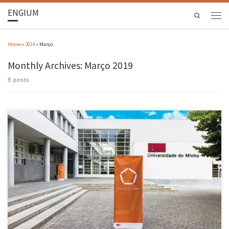
ENGIUM
Search
Home
»
2019
»
Março
Monthly Archives:
Março 2019
8 posts
March PhD Viva Roberto Carlos Sá Ribeiro Programa Doutoral em Informática Tema da Tese:
Numerical Simulations on Heterogeneous Systems: dynamic workload and power
management Orientador: Luís Paulo Santos; Miguel Nóbrega; Hrvoje Jasak José Pedro do
Carmo Pontes Programa Doutoral em Engenharia Biomédica Tema da Tese: ‘An hybrid
approach to humanoid […]