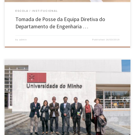
ESCOLA
INSTITUCIONAL
Tomada de Posse da Equipa Diretiva do
Departamento de Engenharia …
by
admin
Published
16/03/2019
No dia 14 de março, uma comitiva composta por elementos da Sonae e Sonae Arauco
visitaram a EEUM, tendo em vista conhecer de forma mais aprofundada as competências e
recursos da Escola de Engenharia no âmbito da transformação digital. O itinerário da
visita, que foi acompanhada pelo Pró-Reitor Guilherme Pereira […]