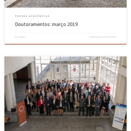
PROVAS ACADÉMICAS
Doutoramentos: março 2019
by
admin
Published
31/03/2019
No dia 27 de março, teve lugar a Cerimónia de entrega de Bolsas de Estudo e Mérito aos
alunos do Mestrado Integrado em Engenharia Civil, no Campus de Azurém. Na sessão de
abertura o Diretor de Departamento Professor José Cardoso Teixeira referiu a importância do
Programa de Bolsas para o […]