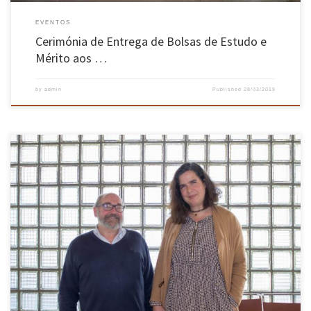
EVENTOS
Cerimónia de Entrega de Bolsas de Estudo e
Mérito aos …
by
admin
Published
28/03/2019
No passado dia 19 de março tomou posse a equipa diretiva do Departamento de Informática
para o biénio 2019/2020, com Pedro Manuel Rangel Santos Henriques como Diretor de
Departamento e Maria Solange Pires Ferreira Rito Lima como Diretora-Adjunta. O
Departamento de Informática tem por missão a divulgação do conhecimento, fundamental
[…]