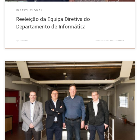
INSTITUCIONAL
Reeleição da Equipa Diretiva do
Departamento de Informática
by
admin
Published
20/03/2019
Uma comitiva composta por elementos da Leica Portugal e Leica Camera Ag visitou a Escola
de Engenharia da Universidade do Minho, com o intuito de conhecer as nossas
competências em áreas de desenvolvimento de produto e inovação tecnológica. O objetivo é
mostrar o potencial das sinergias existentes localmente e a […]