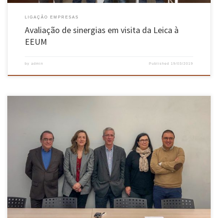
LIGAÇÃO EMPRESAS
Avaliação de sinergias em visita da Leica à
EEUM
by
admin
Published
19/03/2019
Decorreu no passado dia 15 de março, a tomada de posse da equipa diretiva do Departamento
de Engenharia de Polímeros para o biénio 2019/2020, com Olga Machado de Sousa Carneiro
como Diretora de Departamento e António Manuel Cerqueira Gomes Brito como Diretor
Adjunto. No seu discurso, Olga Carneiro começou por […]