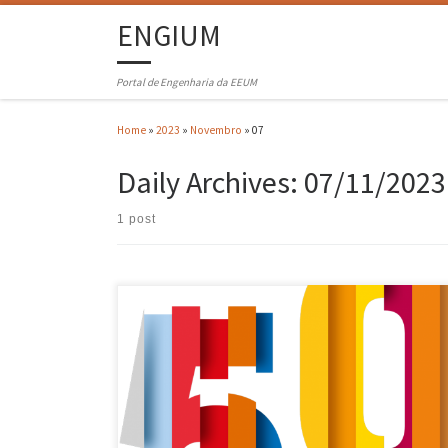
ENGIUM
Portal de Engenharia da EEUM
Home
»
2023
»
Novembro
»
07
Daily Archives:
07/11/2023
1 post
Diogo Cunha, Pedro Arezes, Rosa Barros, Teresa Monteiro e Victor
Soares foram os elementos da comunidade da Escola de Engenharia
que integraram a iniciativa “Poesia nos campi”, organizada por
grupos de alunos das áreas de Letras e de Teatro, no âmbito do
Cinquentenário da UMinho. Desta forma, no dia 6 […]