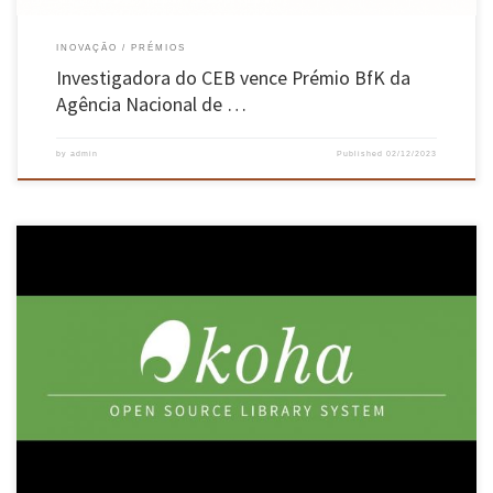
INOVAÇÃO
PRÉMIOS
Investigadora do CEB vence Prémio BfK da
Agência Nacional de …
by
admin
Published
02/12/2023
A Universidade do Minho (UMinho) recebeu nos dias 28 e 29 de novembro, o 2º Encontro da
Comunidade Koha Portugal. O auditório B1, no CP 2 do campus de Gualtar, reuniu um
conjunto alargado de profissionais da informação para discutirem as possibilidades do
software livre e da inteligência artificial para […]