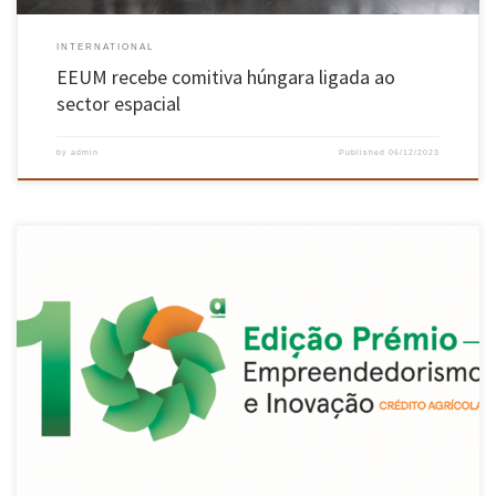
INTERNATIONAL
EEUM recebe comitiva húngara ligada ao
sector espacial
by
admin
Published
06/12/2023
A investigadora Clarisse Nobre, do Centro de Engenharia Biológica (CEB) da UMinho, venceu
o Prémio Born from Knowledge da Agência Nacional de Inovação, pelo projeto cLabel+: Clean
Label, que visa transformar açúcares calóricos (sacarose) em açúcares saudáveis de alto
valor funcional (prebióticos) nos alimentos finalizados. Os vencedores das várias
categorias […]