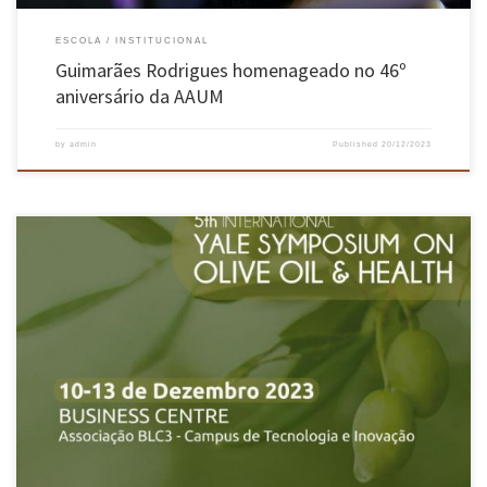
ESCOLA
INSTITUCIONAL
Guimarães Rodrigues homenageado no 46º
aniversário da AAUM
by
admin
Published
20/12/2023
José Teixeira, no Comité Organizador e Científico, e António Vicente, na organização, ambos
investigadores do Centro de Engenharia Biológica (CEB) da Universidade do Minho,
participaram no 5th International Yale Symposium on Olive Oil & Health. O evento, que
aconteceu de 10 a 13 de dezembro, em Oliveira do Hospital, foi […]