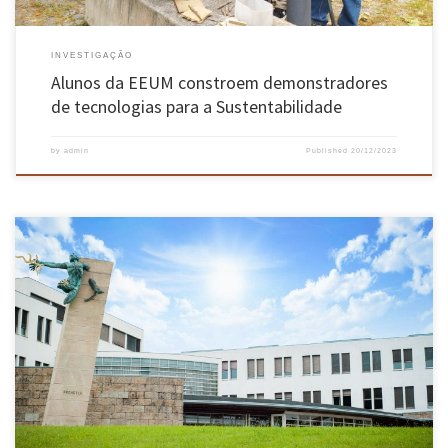
INVESTIGAÇÃO
Alunos da EEUM constroem demonstradores
de tecnologias para a Sustentabilidade
by
admin
Published
20/12/2023
Realizou-se, no passado dia 14 de dezembro, o Proef-dstelecom/Algoritmi Workshop 2023,
no campus de Gualtar da UMinho, em Braga. A cátedra Proef-dstelecom/Algoritmi é
patrocinada por duas grandes empresas portuguesas: Grupo Proef e a dstelecom. Tem como
objetivo viabilizar projetos de ensino e investigação na área do “Futuro das Redes de […]