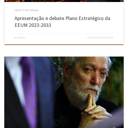
INSTITUCIONAL
Apresentação e debate Plano Estratégico da
EEUM 2023-2033
by
admin
Published
20/12/2023
No passado dia 19 dezembro, a Associação Académica da Universidade do Minho
homenageou, na sessão do seu 46.º aniversário, o Professor Emérito da Escola de
Engenharia, António Guimarães Rodrigues, falecido a 5 de novembro. Um vídeo de vários
minutos mostrou a importância do antigo reitor e presidente da EEUM para […]