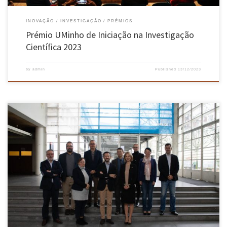
INOVAÇÃO
INVESTIGAÇÃO
PRÉMIOS
Prémio UMinho de Iniciação na Investigação
Científica 2023
by
admin
Published
13/12/2023
Nos passados dias 04 e 05 de dezembro, decorreu o Hungarian-Portuguese Space Industrial
Workshop Program, envolvendo a Portugal Space, a AED Cluster e a Escola de Engenharia da
UMinho. No dia 04 de dezembro, recebidos pela embaixadora húngara Dra. Emília Fábián, a
comitiva húngara composta por László Csurgai Horváth, da […]