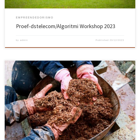
EMPREENDEDORISMO
Proef-dstelecom/Algoritmi Workshop 2023
by
admin
Published
20/12/2023
Natura Matéria, spin-off UMinho que teve como mentores os professores da Escola de
Engenharia Aires de Camões, Rute Eires, e ainda Paulo Mendonça da Escola de Arquitetura,
Arte e Design, aposta na construção sustentável e o cânhamo pode garantir conforto
térmico, regulação de humidade, flexibilidade e adaptabilidade. “O cânhamo é, […]