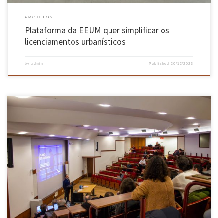
PROJETOS
Plataforma da EEUM quer simplificar os
licenciamentos urbanísticos
by
admin
Published
20/12/2023
A Escola de Engenharia, através das suas várias subunidades, desenvolveu um exercício de
definição estratégica e que culminou com o desenvolvimento de um Plano Estratégico da
Escola para a próxima década (2023-2033) Este Plano, seguindo o cronograma previsto, foi
apresentado e discutido em sessão pública, no passado dia 22 de […]