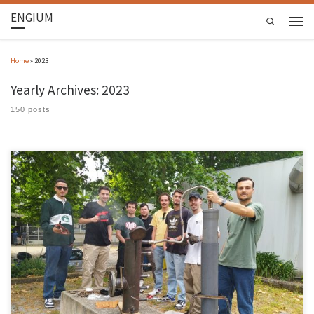
ENGIUM
Search
Home
»
2023
Yearly Archives:
2023
150 posts
Os alunos do primeiro ano do Mestrado em Engenharia Mecânica, Área de Especialização em
Tecnologias Energéticas e Ambientais construíram protótipos demonstradores de duas
tecnologias para a sustentabilidade na Unidade Curricular de Processos Termoquímicos.
Um dos demonstradores produz o chamado “hidrogénio verde” a partir da eletrólise da
água. O termo “verde” […]