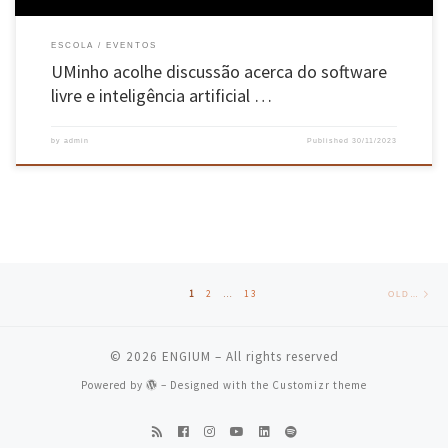
ESCOLA
EVENTOS
UMinho acolhe discussão acerca do software
livre e inteligência artificial …
by
admin
Published
30/11/2023
Posts navigation
Old
1
2
…
13
OLDER POSTS
© 2026
ENGIUM
– All rights reserved
Powered by
– Designed with the
Customizr theme