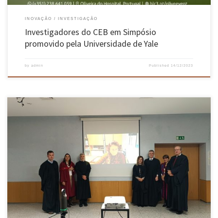
INOVAÇÃO
INVESTIGAÇÃO
Investigadores do CEB em Simpósio
promovido pela Universidade de Yale
by
admin
Published
14/12/2023
Decorreram, nos passados dias 11 e 12 de dezembro, as provas públicas de Agregação no
ramo do conhecimento em Engenharia Industrial e de Sistemas, requeridas pela Doutora
Ana Cristina da Silva Braga, na Sala de Atos do Campus de Azurém da Universidade do
Minho, Guimarães, tendo sido aprovada por unanimidade. […]