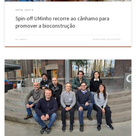
SPIN-OFFS
Spin-off UMinho recorre ao cânhamo para
promover a bioconstrução
by
admin
Published
20/12/2023
Uma equipa liderada pelo professor Miguel Azenha e pelo investigador José Granja, ligados
ao Departamento de Engenharia Civil da Universidade do Minho e ao Cluster SC-DiCE do
Instituto para a Sustentabilidade e Inovação em Engenharia de Estruturas (ISISE), está a
desenvolver investigação sobre plataformas para a agilização dos processos de […]