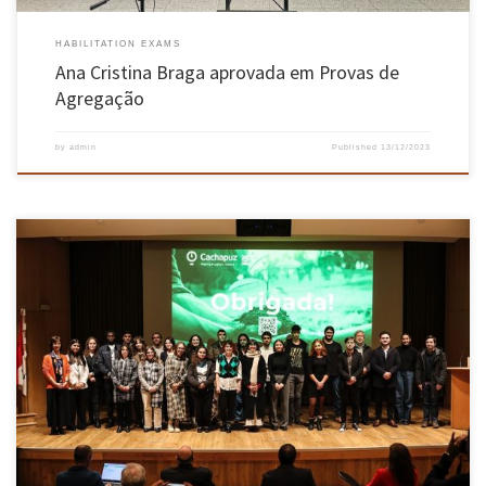
HABILITATION EXAMS
Ana Cristina Braga aprovada em Provas de
Agregação
by
admin
Published
13/12/2023
A cerimónia do Prémio UMinho de Iniciação na Investigação Científica 2023 realizou-se a 12
de dezembro, no campus de Gualtar, em Braga. Vinte e sete estudantes de licenciatura e dos
primeiros anos de mestrado integrado desenvolveram nos últimos meses os seus projetos
científicos envolvidos em equipas de reconhecido mérito na […]