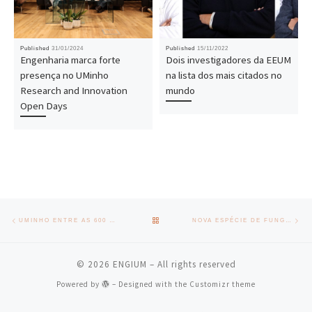
Published
31/01/2024
Published
15/11/2022
Engenharia marca forte
Dois investigadores da EEUM
presença no UMinho
na lista dos mais citados no
Research and Innovation
mundo
Open Days
Post navigation
Previous post
Nex
BACK TO POST LIST
UMINHO ENTRE AS 600 MELHORES DO MUNDO NO QS WORLD UNIVERSITY RANKINGS
NOVA ESPÉCIE DE FUNGO RECEBE APELIDO DE NELSON LIMA, INVESTIGADOR DO CEB
© 2026
ENGIUM
– All rights reserved
Powered by
– Designed with the
Customizr theme