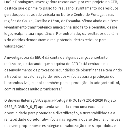
Lucília Domingues, investigadora responsável por este projeto no CEB,
destaca que o primeiro passo foi realizar o levantamento dos resíduos
gerados pela atividade vinícola no Norte e Centro de Portugal e nas
regiões da Galiza, Castilha e Léon, de Espanha. Afirma ainda que “este
levantamento transfronteiriço nunca tinha sido feito e permitiu, desde
logo, realçar a sua importância. Por outro lado, os resultados que têm
sido obtidos demonstram o real potencial destes resíduos para
valorização.”
A investigadora da EEUM dá conta de alguns avanços entretanto
realizados, destacando que a equipa do CEB “está centrada no
desenvolvimento de processos secundários de biorrefinarias e tem vindo
a trabalhar na valorização de resíduos vinícolas para a produção do
biocombustível, etanol e também para a produção do adoçante xilitol,
com resultados muito promissores.”
O Biovino (Interreg V-A España-Portugal (POCTEP) 2014-2020 Projeto
0688_BIOVINO_6_E) apresenta-se ainda como uma excelente
oportunidade para potenciar a diversificação, a sustentabilidade e a
rentabilidade do setor vitivinícola nas regiões a que se destina, uma vez
que vem propor novas estratégias de valorização dos subprodutos e