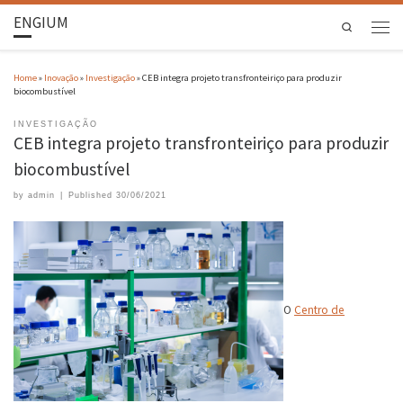
ENGIUM
Search
Home
»
Inovação
»
Investigação
»
CEB integra projeto transfronteiriço para produzir
biocombustível
INVESTIGAÇÃO
CEB integra projeto transfronteiriço para produzir
biocombustível
by
admin
|
Published
30/06/2021
O
Centro de