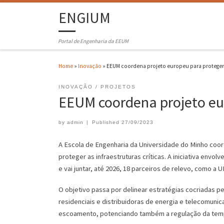
ENGIUM
Portal de Engenharia da EEUM
Home
»
Inovação
»
EEUM coordena projeto europeu para proteger i
INOVAÇÃO
PROJETOS
EEUM coordena projeto eur
by
admin
|
Published
27/09/2023
A Escola de Engenharia da Universidade do Minho coo
proteger as infraestruturas críticas. A iniciativa envo
e vai juntar, até 2026, 18 parceiros de relevo, como a
O objetivo passa por delinear estratégias cocriadas pe
residenciais e distribuidoras de energia e telecomuni
escoamento, potenciando também a regulação da temp