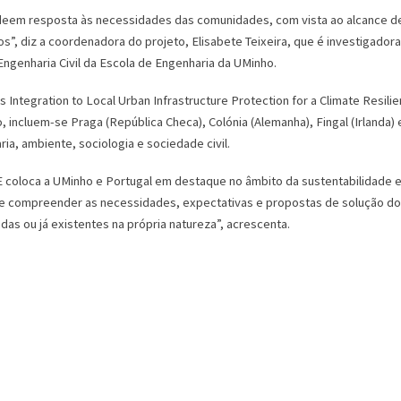
 deem resposta às necessidades das comunidades, com vista ao alcance de
”, diz a coordenadora do projeto, Elisabete Teixeira, que é investigadora
ngenharia Civil da Escola de Engenharia da UMinho.
ntegration to Local Urban Infrastructure Protection for a Climate Resilie
, incluem-se Praga (República Checa), Colónia (Alemanha), Fingal (Irlanda) e 
a, ambiente, sociologia e sociedade civil.
E coloca a UMinho e Portugal em destaque no âmbito da sustentabilidade 
ente compreender as necessidades, expectativas e propostas de solução d
as ou já existentes na própria natureza”, acrescenta.