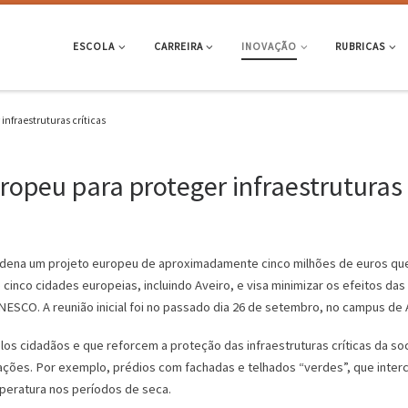
ESCOLA
CARREIRA
INOVAÇÃO
RUBRICAS
nfraestruturas críticas
opeu para proteger infraestruturas 
rdena um projeto europeu de aproximadamente cinco milhões de euros que 
lve cinco cidades europeias, incluindo Aveiro, e visa minimizar os efeitos d
 UNESCO. A reunião inicial foi no passado dia 26 de setembro, no campus d
los cidadãos e que reforcem a proteção das infraestruturas críticas da so
cações. Por exemplo, prédios com fachadas e telhados “verdes”, que interc
eratura nos períodos de seca.