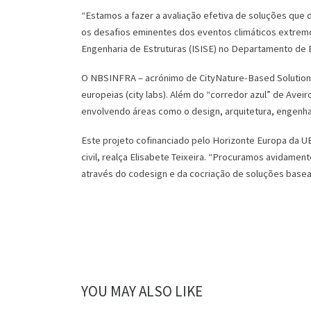
“Estamos a fazer a avaliação efetiva de soluções que
os desafios eminentes dos eventos climáticos extremos
Engenharia de Estruturas (ISISE) no Departamento de E
O NBSINFRA – acrónimo de CityNature-Based Solutions I
europeias (city labs). Além do “corredor azul” de Aveiro
envolvendo áreas como o design, arquitetura, engenhari
Este projeto cofinanciado pelo Horizonte Europa da U
civil, realça Elisabete Teixeira. “Procuramos avidam
através do codesign e da cocriação de soluções basead
YOU MAY ALSO LIKE