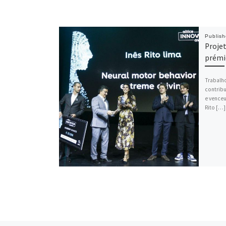
Publis
Proje
prémi
Trabalho
contrib
e venceu
Rito […]