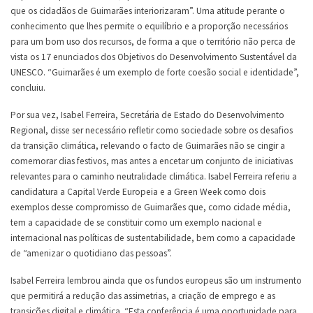
que os cidadãos de Guimarães interiorizaram”. Uma atitude perante o
conhecimento que lhes permite o equilíbrio e a proporção necessários
para um bom uso dos recursos, de forma a que o território não perca de
vista os 17 enunciados dos Objetivos do Desenvolvimento Sustentável da
UNESCO. “Guimarães é um exemplo de forte coesão social e identidade”,
concluiu.
Por sua vez, Isabel Ferreira, Secretária de Estado do Desenvolvimento
Regional, disse ser necessário refletir como sociedade sobre os desafios
da transição climática, relevando o facto de Guimarães não se cingir a
comemorar dias festivos, mas antes a encetar um conjunto de iniciativas
relevantes para o caminho neutralidade climática. Isabel Ferreira referiu a
candidatura a Capital Verde Europeia e a Green Week como dois
exemplos desse compromisso de Guimarães que, como cidade média,
tem a capacidade de se constituir como um exemplo nacional e
internacional nas políticas de sustentabilidade, bem como a capacidade
de “amenizar o quotidiano das pessoas”.
Isabel Ferreira lembrou ainda que os fundos europeus são um instrumento
que permitirá a redução das assimetrias, a criação de emprego e as
transições digital e climática. “Esta conferência é uma oportunidade para