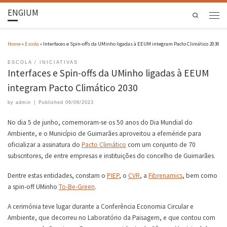
ENGIUM
Search
Home
»
Escola
»
Interfaces e Spin-offs da UMinho ligadas à EEUM integram Pacto Climático 2030
ESCOLA
INICIATIVAS
Interfaces e Spin-offs da UMinho ligadas à EEUM
integram Pacto Climático 2030
by
admin
|
Published
06/06/2023
No dia 5 de junho, comemoram-se os 50 anos do Dia Mundial do
Ambiente, e o Município de Guimarães aproveitou a efeméride para
oficializar a assinatura do
Pacto Climático
com um conjunto de 70
subscritores, de entre empresas e instituições do concelho de Guimarães.
Dentre estas entidades, constam o
PIEP
, o
CVR
, a
Fibrenamics
, bem como
a spin-off UMinho
To-Be-Green
.
A cerimónia teve lugar durante a Conferência Economia Circular e
Ambiente, que decorreu no Laboratório da Paisagem, e que contou com