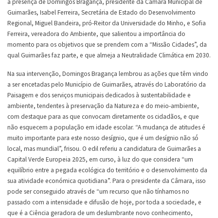
a presença de Domingos Bragança, presidente da Câmara Municipal de
Guimarães, Isabel Ferreira, Secretária de Estado do Desenvolvimento
Regional, Miguel Bandeira, pró-Reitor da Universidade do Minho, e Sofia
Ferreira, vereadora do Ambiente, que salientou a importância do
momento para os objetivos que se prendem com a “Missão Cidades”, da
qual Guimarães faz parte, e que almeja a Neutralidade Climática em 2030.
Na sua intervenção, Domingos Bragança lembrou as ações que têm vindo
a ser encetadas pelo Município de Guimarães, através do Laboratório da
Paisagem e dos serviços municipais dedicados à sustentabilidade e
ambiente, tendentes à preservação da Natureza e do meio-ambiente,
com destaque para as que convocam diretamente os cidadãos, e que
não esquecem a população em idade escolar. “A mudança de atitudes é
muito importante para este nosso desígnio, que é um desígnio não só́
local, mas mundial”, frisou. O edil referiu a candidatura de Guimarães a
Capital Verde Europeia 2025, em curso, à luz do que considera “um
equilíbrio entre a pegada ecológica do território e o desenvolvimento da
sua atividade económica quotidiana”. Para o presidente da Câmara, isso
pode ser conseguido através de “um recurso que não tínhamos no
passado com a intensidade e difusão de hoje, por toda a sociedade, e
que é a Ciência geradora de um deslumbrante novo conhecimento,