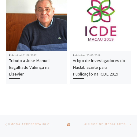
Published
01/09/2022
Published
25/02/2019
Tributo a José Manuel
Artigo de Investigadores do
Esgalhado Valença na
Haslab aceite para
Elsevier
Publicação na ICDE 2019
Post navigation
Previous post
Nex
BACK TO POST LIST
UMODA APRESENTA 80 CRIAÇÕES EM DESFILE NO INSTITUTO DE DESIGN DE GUIMARÃES
ALUNOS DE MEDIA ARTS EXPÕEM TRABALHOS NA GALERIA DO PAÇO