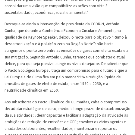
consolidar uma visão que compatibilize as ações com vista à
sustentabilidade, económica, social e ambiental”.
Destaque-se ainda a intervenção do presidente da CCDR-N, António
Cunha, que durante a Conferência Economia Circular e Ambiente, na
qualidade de Keynote Speaker, deixou o mote para o objetivo “Rumo à
descarbonização e à poluição zero na Região Norte”: não basta
atingirmos o ponto zero entre as emissões de gases com efeito estufa e a
sua mitigação. Segundo António Cunha, teremos que combater o atual
défice, para que seja possível atingir os níveis desejados. De salientar que
o Pacto Ecológico Europeu traça um compromisso para o futuro e que a
Lei Europeia do Clima fixa em pelo menos 55% a redução líquida de
emissões de gases de efeito de estufa, entre 1990 e 2030, e a
neutralidade climática em 2050.
Aos subscritores do Pacto Climático de Guimarães, cabe o compromisso
de: adotar estratégias de curto, médio e longo prazo de descarbonização
da sua atividade; liderar capacitar e facilitar a adaptação da atividade às
ambições de redução de emissões de GEE; envolver os vários agentes e
entidades colaborantes; recolher dados, monitorizar e reportar os