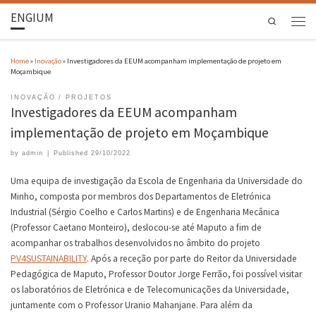
ENGIUM
Search
Home
»
Inovação
»
Investigadores da EEUM acompanham implementação de projeto em
Moçambique
INOVAÇÃO
PROJETOS
Investigadores da EEUM acompanham
implementação de projeto em Moçambique
by
admin
|
Published
29/10/2022
Uma equipa de investigação da Escola de Engenharia da Universidade do
Minho, composta por membros dos Departamentos de Eletrónica
Industrial (Sérgio Coelho e Carlos Martins) e de Engenharia Mecânica
(Professor Caetano Monteiro), deslocou-se até Maputo a fim de
acompanhar os trabalhos desenvolvidos no âmbito do projeto
PV4SUSTAINABILITY
. Após a receção por parte do Reitor da Universidade
Pedagógica de Maputo, Professor Doutor Jorge Ferrão, foi possível visitar
os laboratórios de Eletrónica e de Telecomunicações da Universidade,
juntamente com o Professor Uranio Mahanjane. Para além da