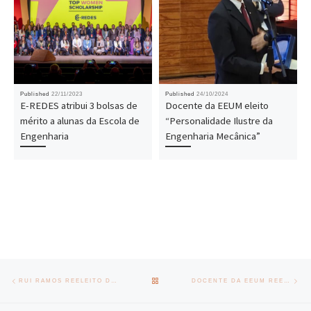
Published
22/11/2023
Published
24/10/2024
E-REDES atribui 3 bolsas de
Docente da EEUM eleito
mérito a alunas da Escola de
“Personalidade Ilustre da
Engenharia
Engenharia Mecânica”
Post navigation
Previous post
Nex
BACK TO POST LIST
RUI RAMOS REELEITO DIRETOR DO DEPARTAMENTO DE ENGENHARIA CIVIL
DOCENTE DA EEUM REELEITA VICE-PRESIDENTE DA IEEE EDUCATION SOCIETY