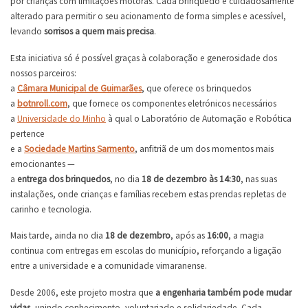
por crianças com limitações motoras. Cada brinquedo é cuidadosamente
alterado para permitir o seu acionamento de forma simples e acessível,
levando
sorrisos a quem mais precisa
.
Esta iniciativa só é possível graças à colaboração e generosidade dos
nossos parceiros:
a
Câmara Municipal de Guimarães
, que oferece os brinquedos
a
botnroll.com
, que fornece os componentes eletrónicos necessários
a
Universidade do Minho
à qual o Laboratório de Automação e Robótica
pertence
e a
Sociedade Martins Sarmento
, anfitriã de um dos momentos mais
emocionantes —
a
entrega dos brinquedos
, no dia
18 de dezembro às 14:30
, nas suas
instalações, onde crianças e famílias recebem estas prendas repletas de
carinho e tecnologia.
Mais tarde, ainda no dia
18 de dezembro
, após as
16:00
, a magia
continua com entregas em escolas do município, reforçando a ligação
entre a universidade e a comunidade vimaranense.
Desde 2006, este projeto mostra que
a engenharia também pode mudar
vidas
, unindo conhecimento, voluntariado e solidariedade. Cada