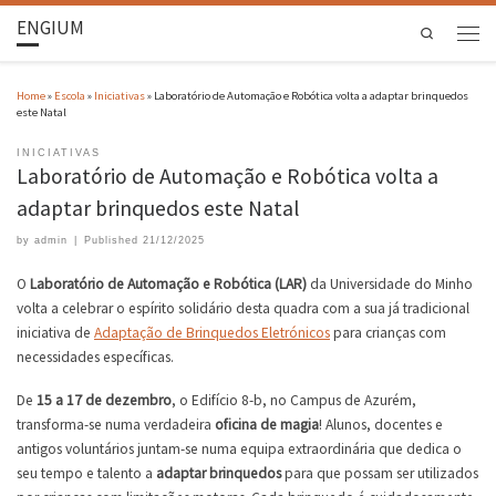
ENGIUM
Search
Home
»
Escola
»
Iniciativas
»
Laboratório de Automação e Robótica volta a adaptar brinquedos
este Natal
INICIATIVAS
Laboratório de Automação e Robótica volta a
adaptar brinquedos este Natal
by
admin
|
Published
21/12/2025
O
Laboratório de Automação e Robótica (LAR)
da Universidade do Minho
volta a celebrar o espírito solidário desta quadra com a sua já tradicional
iniciativa de
Adaptação de Brinquedos Eletrónicos
para crianças com
necessidades específicas.
De
15 a 17 de dezembro
, o Edifício 8-b, no Campus de Azurém,
transforma-se numa verdadeira
oficina de magia
! Alunos, docentes e
antigos voluntários juntam-se numa equipa extraordinária que dedica o
seu tempo e talento a
adaptar brinquedos
para que possam ser utilizados