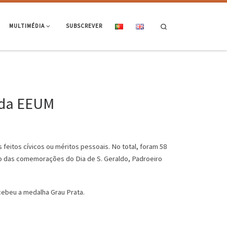
Search
MULTIMÉDIA
SUBSCREVER
a da EEUM
 feitos cívicos ou méritos pessoais. No total, foram 58
to das comemorações do Dia de S. Geraldo, Padroeiro
cebeu a medalha Grau Prata.