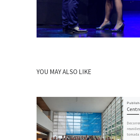
YOU MAY ALSO LIKE
Publis
Centr
Decorreu
reuniões
tomada 