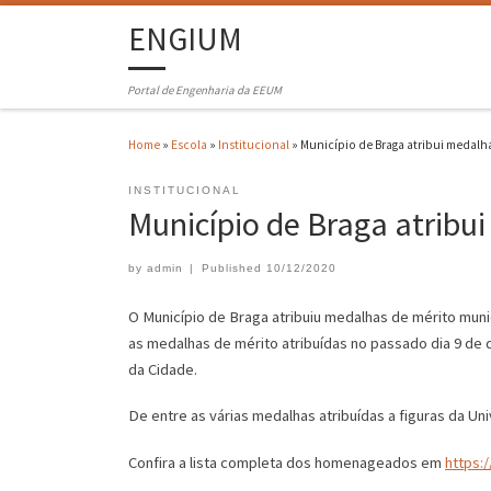
ENGIUM
Portal de Engenharia da EEUM
Home
»
Escola
»
Institucional
»
Município de Braga atribui medalh
INSTITUCIONAL
Município de Braga atribu
by
admin
|
Published
10/12/2020
O Município de Braga atribuiu medalhas de mérito munic
as medalhas de mérito atribuídas no passado dia 9 de
da Cidade.
De entre as várias medalhas atribuídas a figuras da 
Confira a lista completa dos homenageados em
https:/