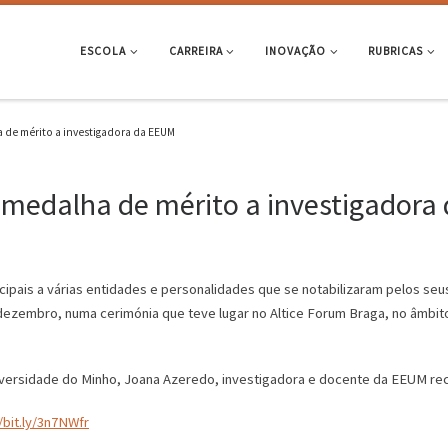
ESCOLA
CARREIRA
INOVAÇÃO
RUBRICAS
a de mérito a investigadora da EEUM
i medalha de mérito a investigador
ipais a várias entidades e personalidades que se notabilizaram pelos seus
 dezembro, numa cerimónia que teve lugar no Altice Forum Braga, no âmbi
Universidade do Minho, Joana Azeredo, investigadora e docente da EEUM re
/bit.ly/3n7NWfr