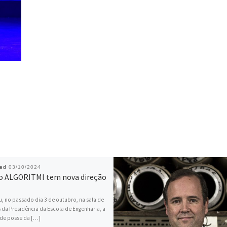
hed
03/10/2024
o ALGORITMI tem nova direção
, no passado dia 3 de outubro, na sala de
 da Presidência da Escola de Engenharia, a
de posse da […]