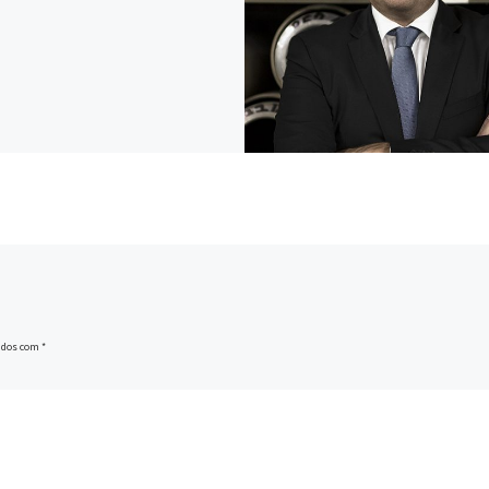
ados com
*