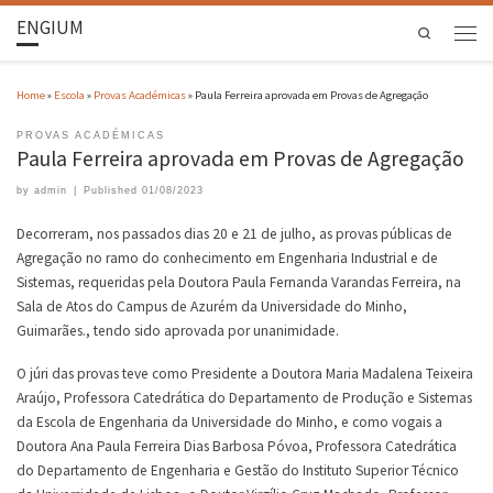
ENGIUM
Search
Home
»
Escola
»
Provas Académicas
»
Paula Ferreira aprovada em Provas de Agregação
PROVAS ACADÉMICAS
Paula Ferreira aprovada em Provas de Agregação
by
admin
|
Published
01/08/2023
Decorreram, nos passados dias 20 e 21 de julho, as provas públicas de
Agregação no ramo do conhecimento em Engenharia Industrial e de
Sistemas, requeridas pela Doutora Paula Fernanda Varandas Ferreira, na
Sala de Atos do Campus de Azurém da Universidade do Minho,
Guimarães., tendo sido aprovada por unanimidade.
O júri das provas teve como Presidente a Doutora Maria Madalena Teixeira
Araújo, Professora Catedrática do Departamento de Produção e Sistemas
da Escola de Engenharia da Universidade do Minho, e como vogais a
Doutora Ana Paula Ferreira Dias Barbosa Póvoa, Professora Catedrática
do Departamento de Engenharia e Gestão do Instituto Superior Técnico