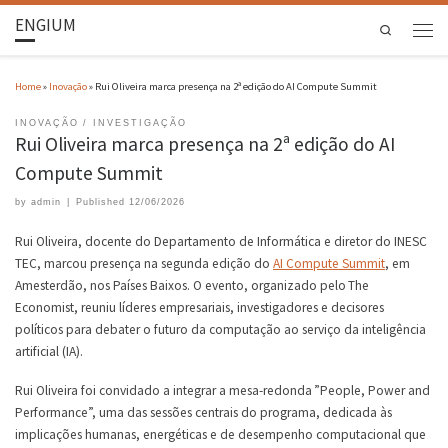
ENGIUM
Search
Home
»
Inovação
»
Rui Oliveira marca presença na 2ª edição do AI Compute Summit
INOVAÇÃO
INVESTIGAÇÃO
Rui Oliveira marca presença na 2ª edição do AI
Compute Summit
by
admin
|
Published
12/06/2026
Rui Oliveira, docente do Departamento de Informática e diretor do INESC
TEC, marcou presença na segunda edição do
AI Compute Summit
, em
Amesterdão, nos Países Baixos. O evento, organizado pelo The
Economist, reuniu líderes empresariais, investigadores e decisores
políticos para debater o futuro da computação ao serviço da inteligência
artificial (IA).
Rui Oliveira foi convidado a integrar a mesa-redonda ”People, Power and
Performance”, uma das sessões centrais do programa, dedicada às
implicações humanas, energéticas e de desempenho computacional que