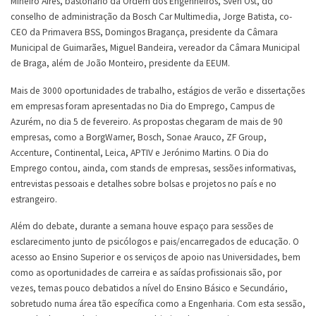
Mineiro Aires, bastonário da Ordem dos Engenheiros, Sven Ost, do
conselho de administração da Bosch Car Multimedia, Jorge Batista, co-
CEO da Primavera BSS, Domingos Bragança, presidente da Câmara
Municipal de Guimarães, Miguel Bandeira, vereador da Câmara Municipal
de Braga, além de João Monteiro, presidente da EEUM.
Mais de 3000 oportunidades de trabalho, estágios de verão e dissertações
em empresas foram apresentadas no Dia do Emprego, Campus de
Azurém, no dia 5 de fevereiro. As propostas chegaram de mais de 90
empresas, como a BorgWarner, Bosch, Sonae Arauco, ZF Group,
Accenture, Continental, Leica, APTIV e Jerónimo Martins. O Dia do
Emprego contou, ainda, com stands de empresas, sessões informativas,
entrevistas pessoais e detalhes sobre bolsas e projetos no país e no
estrangeiro.
Além do debate, durante a semana houve espaço para sessões de
esclarecimento junto de psicólogos e pais/encarregados de educação. O
acesso ao Ensino Superior e os serviços de apoio nas Universidades, bem
como as oportunidades de carreira e as saídas profissionais são, por
vezes, temas pouco debatidos a nível do Ensino Básico e Secundário,
sobretudo numa área tão específica como a Engenharia. Com esta sessão,