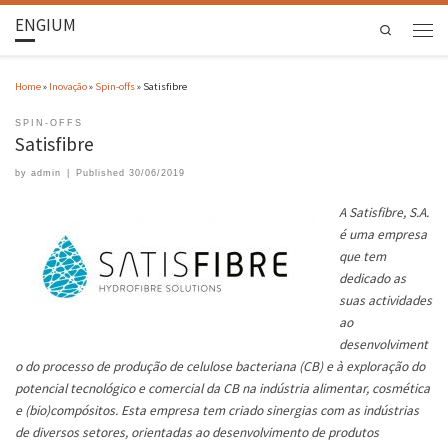
ENGIUM
Search
Home
»
Inovação
»
Spin-offs
»
Satisfibre
SPIN-OFFS
Satisfibre
by
admin
|
Published
30/06/2019
A Satisfibre, S.A.
é uma empresa
que tem
dedicado as
suas actividades
ao
desenvolviment
o do processo de produção de celulose bacteriana (CB) e à exploração do
potencial tecnológico e comercial da CB na indústria alimentar, cosmética
e (bio)compósitos. Esta empresa tem criado sinergias com as indústrias
de diversos setores, orientadas ao desenvolvimento de produtos