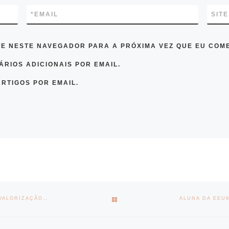
*
EMAIL
SITE
TE NESTE NAVEGADOR PARA A PRÓXIMA VEZ QUE EU COM
RIOS ADICIONAIS POR EMAIL.
RTIGOS POR EMAIL.
BACK TO POST LIST
TO-BE-GREEN E CVR ENVOLVIDOS EM PROJETO PARA RECOLHA E VALORIZAÇÃO DE MÁSCARAS DESCARTÁVEIS