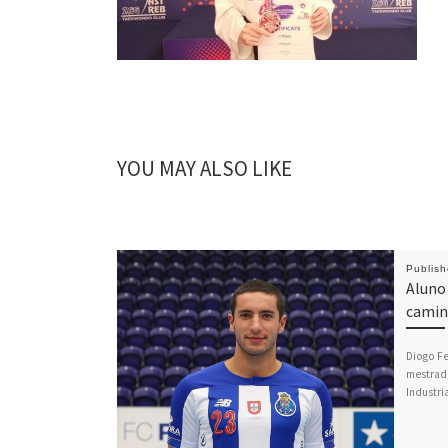
YOU MAY ALSO LIKE
Publis
Aluno
camin
Diogo Fe
mestrad
Industri