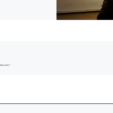
ados com
*