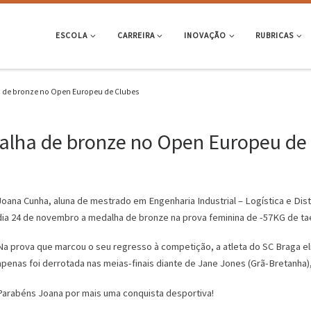
ESCOLA
CARREIRA
INOVAÇÃO
RUBRICAS
 de bronze no Open Europeu de Clubes
lha de bronze no Open Europeu de
Joana Cunha, aluna de mestrado em Engenharia Industrial – Logística e Dist
dia 24 de novembro a medalha de bronze na prova feminina de -57KG de t
Na prova que marcou o seu regresso à competição, a atleta do SC Braga el
apenas foi derrotada nas meias-finais diante de Jane Jones (Grã-Bretanha)
Parabéns Joana por mais uma conquista desportiva!