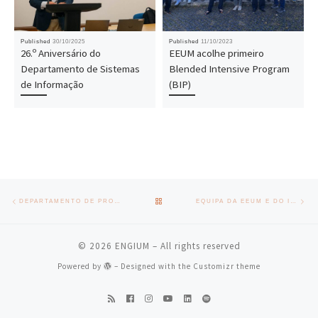
Published
30/10/2025
Published
11/10/2023
26.º Aniversário do
EEUM acolhe primeiro
Departamento de Sistemas
Blended Intensive Program
de Informação
(BIP)
Post navigation
Previous post
Nex
BACK TO POST LIST
DEPARTAMENTO DE PRODUÇÃO E SISTEMAS RETOMA CONSELHO CONSULTIVO
EQUIPA DA EEUM E DO INESC TEC DISTINGUIDA NO PRÉMIO DE INOVAÇÃO IN3+
© 2026
ENGIUM
– All rights reserved
Powered by
– Designed with the
Customizr theme