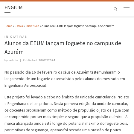
ENGIUM
Search
Home
»
Escola
»
Iniciativas
»
Alunos da EEUM lançam foguete no campus de Azurém
INICIATIVAS
Alunos da EEUM lançam foguete no campus de
Azurém
by
admin
|
Published
28/02/2024
No passado dia 16 de fevereiro os céus de Azurém testemunharam o
lançamento de um foguete desenvolvido pelos alunos do mestrado em
Engenharia Aeroespacial.
Este projeto foi levado a cabo no âmbito da unidade curricular de Projeto
e Engenharia de Lançadores. Nesta primeira edição da unidade curricular,
os docentes propuseram como método de propulsão o jato de água com
ar comprimido por ser mais simples e seguro que a propulsão química. A
marca alcançada ainda está longe do potencial máximo do foguete pois,
por motivos de segurança, apenas foi testada uma pressão de pouco