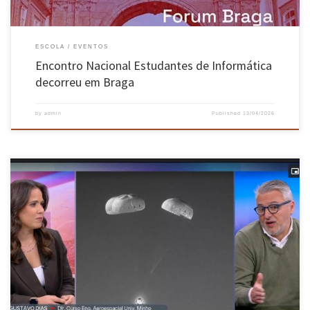
ESCOLA
EVENTOS
Encontro Nacional Estudantes de Informática
decorreu em Braga
by
admin
Published
13/04/2026
O Diretor de Curso de Mestrado em Engenharia Aeroespacial na EEUM, Professor Gustavo
Dias, esteve na RTP Notícias a esclarecer algumas questões relacionadas com a missão
Artemis. Para ouvir aqui e aqui