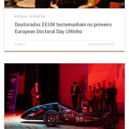
ESCOLA
EVENTOS
Doutorados EEUM testemunham no primeiro
European Doctoral Day UMinho
by
admin
Published
14/05/2026
Os estudantes da EEUM apresentaram no passado dia 11 de maio, o seu primeiro veículo de
Formula Student. O monolugar elétrico de 270kg foi construído ao longo do ano letivo e
envolve 60 entidades parceiras. A sessão de lançamento do protótipo decorreu no auditório
nobre do campus de Azurém, em […]