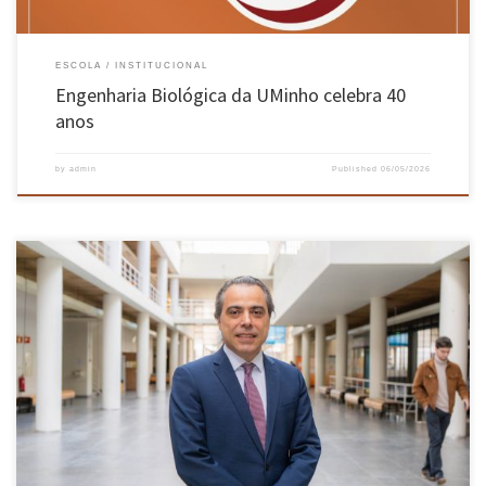
ESCOLA
INSTITUCIONAL
Engenharia Biológica da UMinho celebra 40
anos
by
admin
Published
06/05/2026
Ciclo de entrevistas aos membros do novo Conselho Consultivo da Escola de Engenharia.
Nesta edição entrevistamos o Dr. Ricardo Araújo, Presidente da Câmara Municipal de
Guimarães. O Conselho Consultivo da Escola de Engenharia da Universidade do Minho
(EEUM) é o órgão de aconselhamento dos órgãos de governo da Escola para […]