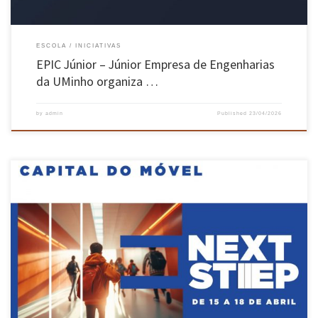
ESCOLA
INICIATIVAS
EPIC Júnior – Júnior Empresa de Engenharias
da UMinho organiza …
by
admin
Published
23/04/2026
A Escola de Engenharia marcou presença no passado dia 17 de abril no evento NEXT STEEEP
– Feira de Educação, Emprego e Empreendedorismo de Paços de Ferreira, integrando a sessão
dedicada ao tema “O Futuro dos Empregos na Indústria: foco na Tecnologia e Investigação –
Parcerias com a Escola de […]