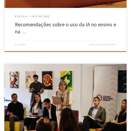
ESCOLA
INICIATIVAS
Recomendações sobre o uso da IA no ensino e
na …
by
admin
Published
23/05/2026
No dia 13 de maio celebrou-se, pela primeira vez, o European Doctoral Day, que visou
valorizar a formação doutoral e o impacto dos doutora(n)dos no progresso científico, social
e económico da Europa e num mundo em rápida mudança. Esta iniciativa reuniu redes e
instituições europeias ativas na formação doutoral, procurando […]