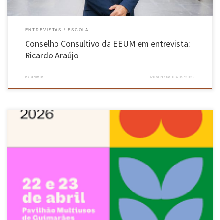
ENTREVISTAS
ESCOLA
Conselho Consultivo da EEUM em entrevista:
Ricardo Araújo
by
admin
Published
03/05/2026
A Escola de Engenharia da UMinho esteve presente no stand da UMinho, na Feira
Futuro@Guimarães 2026 – Feira de Formação, Educação e Emprego, que decorreu entre os
dias 22 e 23 abril no Pavilhão Multiusos, esclarecendo as dúvidas de centenas de estudantes
do ensino secundário acerca da oferta formativa de […]