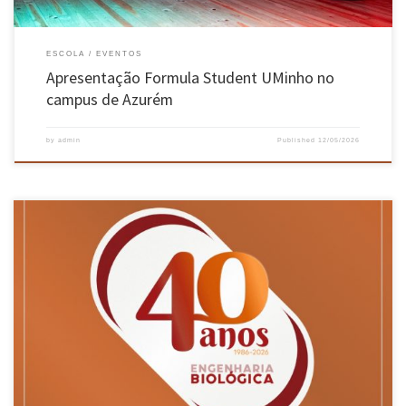
ESCOLA
EVENTOS
Apresentação Formula Student UMinho no
campus de Azurém
by
admin
Published
12/05/2026
Curso pioneiro no país soma 2000 diplomados que afirmam o país na área e, até outubro,
prevê-se 15 atividades para a sociedade, como palestras, caminhadas, tertúlias, exposição,
plantações e cápsula do tempo A Universidade do Minho está a assinalar os 40 anos da
licenciatura em Engenharia Biológica, pioneira em Portugal, […]