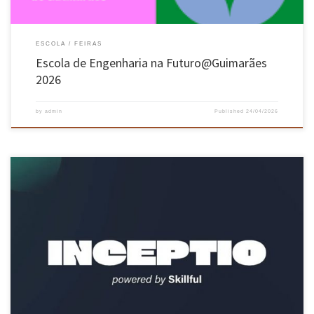
ESCOLA
FEIRAS
Escola de Engenharia na Futuro@Guimarães
2026
by
admin
Published
24/04/2026
A EPIC Júnior – Júnior Empresa de Engenharias da Universidade do Minho organizou a 22
de abril a segunda edição da iniciativa “Inceptio”, no campus de Azurém, em Guimarães. O
objetivo foi conectar estudantes universitários com profissionais e o meio empresarial,
num espaço dedicado à partilha de ideias, aprendizagens, networking […]