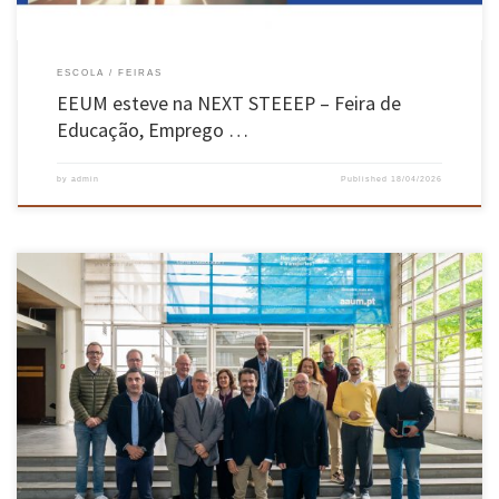
ESCOLA
FEIRAS
EEUM esteve na NEXT STEEEP – Feira de
Educação, Emprego …
by
admin
Published
18/04/2026
A Universidade do Minho recebeu a 14 de abril a visita de uma comitiva do Grupo Mecwide,
uma referência em serviços de engenharia no setor da indústria metalomecânica. Esta
visita teve como principal objetivo reforçar a colaboração entre as duas entidades, tendo em
vista o desenvolvimento de projetos de inovação […]