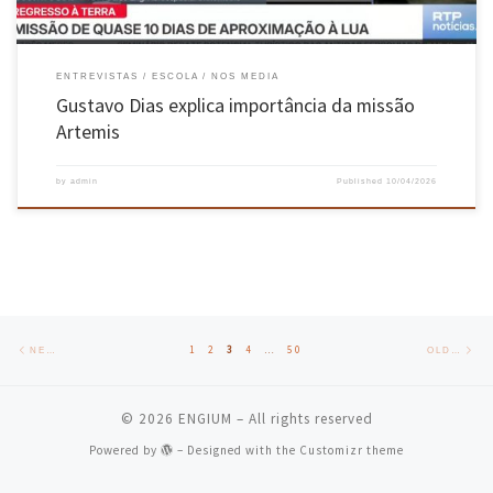
ENTREVISTAS
ESCOLA
NOS MEDIA
Gustavo Dias explica importância da missão
Artemis
by
admin
Published
10/04/2026
Posts navigation
Newer posts
Old
1
2
3
4
…
50
NEWER POSTS
OLDER POSTS
© 2026
ENGIUM
– All rights reserved
Powered by
– Designed with the
Customizr theme