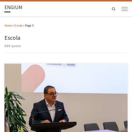
ENGIUM
Search
Home
»
Escola
»
Page 3
Escola
589 posts
A área de Produção e Sistemas da Escola de Engenharia da Universidade do Minho, pioneira
no ensino da Engenharia e Gestão Industrial em Portugal, vai comemorar ao longo deste
ano o seu 50.º aniversário. O programa começou no dia 27 maio com uma conferência em
Guimarães, seguindo-se até dezembro encontros […]