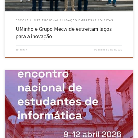
ESCOLA
INSTITUCIONAL
LIGAÇÃO EMPRESAS
VISITAS
UMinho e Grupo Mecwide estreitam laços
para a inovação
by
admin
Published
14/04/2026
Organizado pelo CESIUM – Centro de Estudantes de Engenharia Informática da
Universidade do Minho, decorreu entre os dias 9 e 12 de abril, no Fórum Braga, o ENEI –
Encontro Nacional Estudantes de Informática. Organizado anualmente pelos núcleos e
associações de estudantes de Informática das várias instituições de ensino superior […]