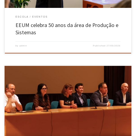
ESCOLA
EVENTOS
EEUM celebra 50 anos da área de Produção e
Sistemas
by
admin
Published
27/05/2026
A Reitoria da Universidade do Minho apresentou no passado dia 22 de maio, um conjunto de
recomendações para o uso da inteligência artificial (IA) no ensino, na aprendizagem e na
avaliação. A sessão decorreu pelas 15h30, no campus de Gualtar, em Braga, e incluiu ainda a
apresentação de casos de […]