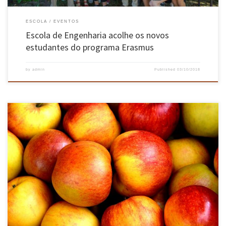
ESCOLA
EVENTOS
Escola de Engenharia acolhe os novos
estudantes do programa Erasmus
by
admin
Published
03/10/2018
Descoberta do fungo, Penicillium tunisiense, resultou de um trabalho com maçãs da
Tunísia, em colaboração com a Universidade de El Manar daquele país. É uma nova espécie
de fungo, foi descoberto e descrito pela primeira vez por cientistas do Centro de Engenharia
Biológica da UMinho, e pode vir a ser […]