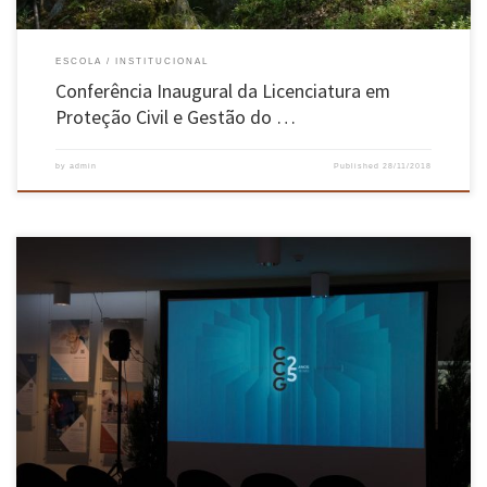
ESCOLA
INSTITUCIONAL
Conferência Inaugural da Licenciatura em
Proteção Civil e Gestão do …
by
admin
Published
28/11/2018
Iniciativas contaram com mais de 300 participantes e convidados da indústria, academia e
do Governo. As comemorações do 25º aniversário do Centro de Computação Gráfica (CCG)
incluíram a discussão de vários tópicos tecnológicos do momento e a apresentação das
próprias tecnologias desenvolvidas, por intermédio dos seus investigadores, incluindo a
visão […]