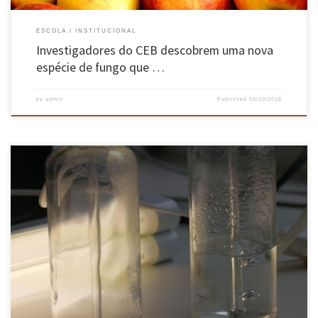
ESCOLA
INSTITUCIONAL
Investigadores do CEB descobrem uma nova
espécie de fungo que …
by
admin
Published
03/10/2018
Uma nova linha e dois grupos de investigação, a expansão para o Porto e a integração de 20
novos colaboradores são fatores que comprovam a fase de forte crescimento e afirmação do
CEB, Centro de Engenharia Biológica da UMinho, no panorama da investigação científica
nacional. A nova linha de investigação […]