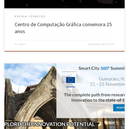
ESCOLA
EVENTOS
Centro de Computação Gráfica comemora 25
anos
by
admin
Published
24/11/2018
Sessão de abertura contou com as presenças do Secretário de Estado, José Mendes, da Chefe
da Representação da Comissão Europeia em Portugal, Sofia Colares Alves e do Vereador da
Câmara Municipal, Ricardo Costa. A IV edição da Smart City 360° Summit 2018, organizada
pelo Município de Guimarães, Universidade do Minho […]