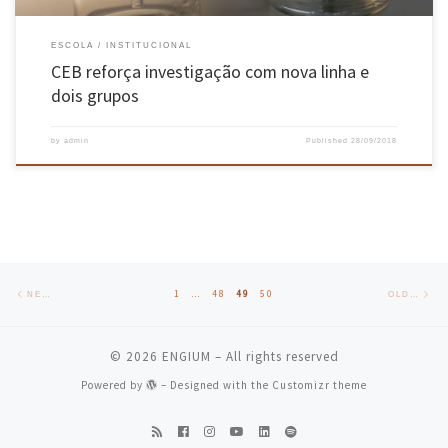
ESCOLA
INSTITUCIONAL
CEB reforça investigação com nova linha e
dois grupos
by
admin
Published
28/09/2018
Posts navigation
Newer posts
Old
1
…
48
49
50
NEWER POSTS
OLDER POSTS
© 2026
ENGIUM
– All rights reserved
Powered by
– Designed with the
Customizr theme