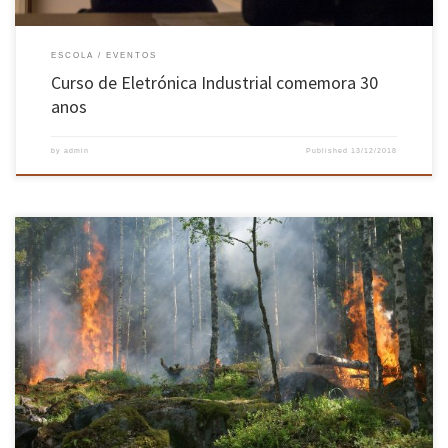
ESCOLA
EVENTOS
Curso de Eletrónica Industrial comemora 30
anos
by
admin
Published
13/12/2018
Projeto conjunto do ICS e da Escola de Engenharia, constitui a primeira licenciatura na área
da Proteção Civil e Gestão do Território a funcionar no ensino universitário público de
Portugal continental e arrancou este ano letivo com 20 alunos. Teve lugar no dia 28 de
novembro, a Conferência Inaugural da […]