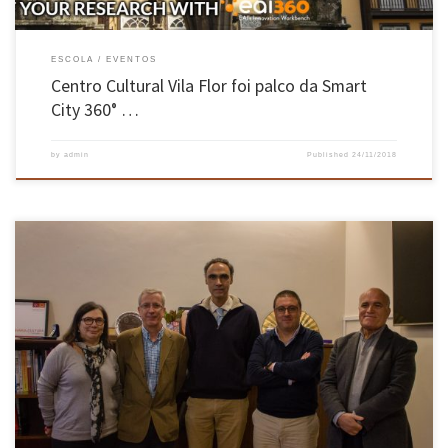
ESCOLA
EVENTOS
Centro Cultural Vila Flor foi palco da Smart
City 360° …
by
admin
Published
24/11/2018
A nova direção do Departamento de Engenharia Biológica (DEB) da EEUM tomou posse a 9 de
novembro. António Augusto Martins Oliveira Soares Vicente, Professor Associado com
Agregação do Departamento de Engenharia Biológica (DEB) da EEUM, foi eleito diretor deste
departamento para o biénio 2018-2020. António Augusto Martins Oliveira Soares Vicente
[…]