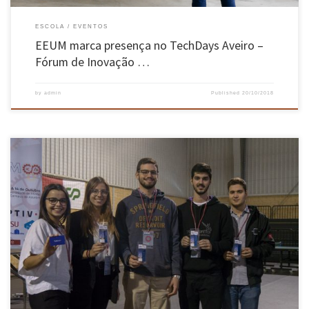
ESCOLA
EVENTOS
EEUM marca presença no TechDays Aveiro –
Fórum de Inovação …
by
admin
Published
20/10/2018
A CEM – Competição de Engenharia do Minho reuniu 75 participantes, nos dias 13 e 14 de
outubro, no Complexo Desportivo de Azurém. O evento, organizado pelos Núcleos de Alunos
da Escola de Engenharia da Universidade do Minho, desafiou as capacidades e a criatividade
de todos os alunos de engenharia da Universidade do Minho e contou com o patrocínio e
apoio de várias empresas da região, entre as quais a Primavera, a APTIV, Fujitsu, Câmara
Municipal de Guimarães, Tecminho, e a Botnroll. A competição consistiu numa maratona
de 24 horas na qual equipas multidisciplinares desenvolveram um produto ou serviço
inovador para dar resposta a um problema atual da Universidade.