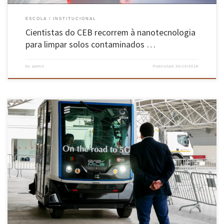
ESCOLA
INSTITUCIONAL
Cientistas do CEB recorrem à nanotecnologia
para limpar solos contaminados …
by
admin
Published
20/10/2018
TechDays Aveiro teve lugar de 11 a 13 de outubro, no Parque de Exposições de Aveiro. A EEUM
marcou presença no TechDays Aveiro – Fórum de Inovação e Tecnologia, que nesta quarta
edição teve como temas Cidades Inteligentes, Indústria 4.0, Economia Circular, Mobilidade e
Talentos e Competências. O espaço da […]