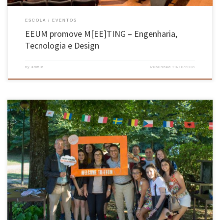
ESCOLA
EVENTOS
EEUM promove M[EE]TING – Engenharia,
Tecnologia e Design
by
admin
Published
20/10/2018
“Welcome Sunset” juntou novos estudantes de todo o mundo nos jardins do Campus de
Azurém, em Guimarães No passado dia 13 de setembro, a Escola de Engenharia da
Universidade do Minho recebeu os mais de 95 estudantes do programa de mobilidade
Erasmus, oriundos de cerca de 37 países, entre eles […]