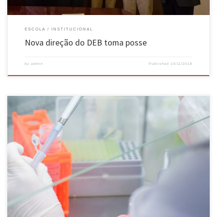
ESCOLA
INSTITUCIONAL
Nova direção do DEB toma posse
by
admin
Published
10/11/2018
Projeto MORE está a ser desenvolvido por um grupo de cientistas do Centro de Engenharia
Biológica da EEUM que, através do recurso à nanotecnologia, vão conseguir implementar,
de forma mais rápida, eficaz e ambientalmente correta, o tratamento biológico anaeróbio de
solos contaminados Limpar os solos, sedimentos e águas subterrâneas contaminadas […]