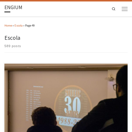
ENGIUM
Search
Home
»
Escola
»
Page 49
Escola
589 posts
Decorreram no dia 12 de dezembro, no Campus de Azurém, as comemorações dos 30 anos do
curso de Eletrónica Industrial da EEUM, atualmente denominado Mestrado Integrado em
Engenharia Eletrónica Industrial e de Computadores, e contou com a presença de alunos,
alumni, docentes e antigos professores. Foi de casa cheia que […]