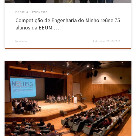
ESCOLA
EVENTOS
Competição de Engenharia do Minho reúne 75
alunos da EEUM …
by
admin
Published
20/10/2018
A EEEUM organizou o encontro destinado aos novos alunos que ingressaram na Escola no
ano letivo 2018/2019. O evento teve lugar no dia 17 de outubro no Campus de Azurém, em
Guimarães. O M[EE]TING – Engenharia, Tecnologia e Design teve como objetivo reunir e
sensibilizar cerca de 700 novos alunos […]