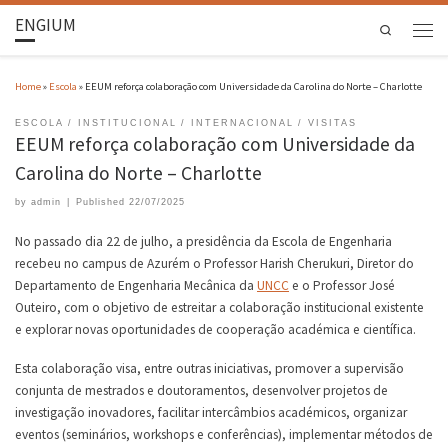
ENGIUM
Search
Home
»
Escola
»
EEUM reforça colaboração com Universidade da Carolina do Norte – Charlotte
ESCOLA
INSTITUCIONAL
INTERNACIONAL
VISITAS
EEUM reforça colaboração com Universidade da
Carolina do Norte – Charlotte
by
admin
|
Published
22/07/2025
No passado dia 22 de julho, a presidência da Escola de Engenharia
recebeu no campus de Azurém o Professor Harish Cherukuri, Diretor do
Departamento de Engenharia Mecânica da
UNCC
e o Professor José
Outeiro, com o objetivo de estreitar a colaboração institucional existente
e explorar novas oportunidades de cooperação académica e científica.
Esta colaboração visa, entre outras iniciativas, promover a supervisão
conjunta de mestrados e doutoramentos, desenvolver projetos de
investigação inovadores, facilitar intercâmbios académicos, organizar
eventos (seminários, workshops e conferências), implementar métodos de