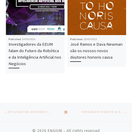
Published
24/05/2024
Published
19/05/2023
Investigadores da EEUM
José Ramos e Dava Newman
falam do Futuro da Robótica
são os nossos novos
e da Inteligência Artificial nos
doutores honoris causa
Negócios
Post navigation
Previous post
Nex
BACK TO POST LIST
ESTUDANTES APRESENTAM PROJETOS DE ENERGIAS LIMPAS E PROPULSÃO TERRESTRE E AEROESPACIAL
FERNANDO RIBEIRO DISTINGUIDO NA ROBOCUP 2025
© 2026
ENGIUM
– All rights reserved