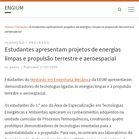
ENGIUM
Search
Home
»
Inovação
»
Estudantes apresentam projetos de energias limpas e propulsão terrestre e
aeroespacial
INOVAÇÃO
PROJETOS
Estudantes apresentam projetos de energias
limpas e propulsão terrestre e aeroespacial
by
admin
|
Published
17/07/2025
Estudantes do
Mestrado em Engenharia Mecânica
da EEUM apresentaram
demonstradores de tecnologias ligadas às energias limpas e à propulsão
terrestre e aeroespacial
Os estudantes do 1.º ano da Área de Especialização em Tecnologias
Energéticas e Ambientais aplicaram os conhecimentos adquiridos na
unidade curricular de Processos Termoquímicos, construindo quatro
protótipos demonstradores de tecnologias orientadas para a
sustentabilidade e a propulsão. Para isso, recorreram aos laboratórios do