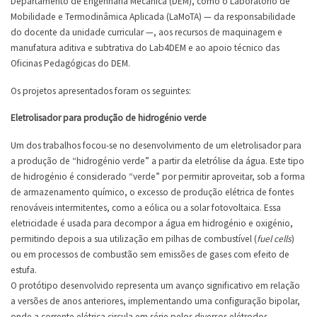
Departamento de Engenharia Mecânica (DEM), como o Laboratório de
Mobilidade e Termodinâmica Aplicada (LaMoTA) — da responsabilidade
do docente da unidade curricular —, aos recursos de maquinagem e
manufatura aditiva e subtrativa do Lab4DEM e ao apoio técnico das
Oficinas Pedagógicas do DEM.
Os projetos apresentados foram os seguintes:
Eletrolisador para produção de hidrogénio verde
Um dos trabalhos focou-se no desenvolvimento de um eletrolisador para
a produção de “hidrogénio verde” a partir da eletrólise da água. Este tipo
de hidrogénio é considerado “verde” por permitir aproveitar, sob a forma
de armazenamento químico, o excesso de produção elétrica de fontes
renováveis intermitentes, como a eólica ou a solar fotovoltaica. Essa
eletricidade é usada para decompor a água em hidrogénio e oxigénio,
permitindo depois a sua utilização em pilhas de combustível (
fuel cells
)
ou em processos de combustão sem emissões de gases com efeito de
estufa.
O protótipo desenvolvido representa um avanço significativo em relação
a versões de anos anteriores, implementando uma configuração bipolar,
onde a corrente elétrica circula em série pelos diversos elétrodos,