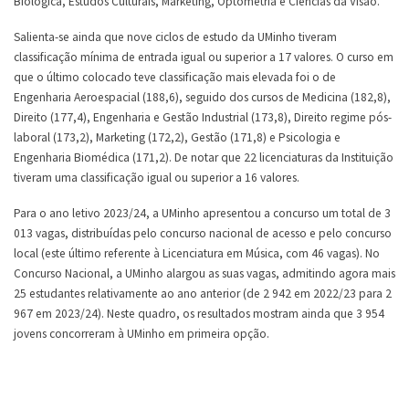
Biológica, Estudos Culturais, Marketing, Optometria e Ciências da Visão.
Salienta-se ainda que nove ciclos de estudo da UMinho tiveram
classificação mínima de entrada igual ou superior a 17 valores. O curso em
que o último colocado teve classificação mais elevada foi o de
Engenharia Aeroespacial (188,6), seguido dos cursos de Medicina (182,8),
Direito (177,4), Engenharia e Gestão Industrial (173,8), Direito regime pós-
laboral (173,2), Marketing (172,2), Gestão (171,8) e Psicologia e
Engenharia Biomédica (171,2). De notar que 22 licenciaturas da Instituição
tiveram uma classificação igual ou superior a 16 valores.
Para o ano letivo 2023/24, a UMinho apresentou a concurso um total de 3
013 vagas, distribuídas pelo concurso nacional de acesso e pelo concurso
local (este último referente à Licenciatura em Música, com 46 vagas). No
Concurso Nacional, a UMinho alargou as suas vagas, admitindo agora mais
25 estudantes relativamente ao ano anterior (de 2 942 em 2022/23 para 2
967 em 2023/24). Neste quadro, os resultados mostram ainda que 3 954
jovens concorreram à UMinho em primeira opção.