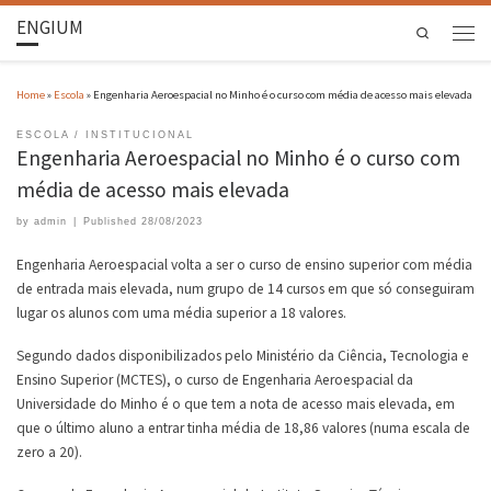
ENGIUM
Search
Home
»
Escola
»
Engenharia Aeroespacial no Minho é o curso com média de acesso mais elevada
ESCOLA
INSTITUCIONAL
Engenharia Aeroespacial no Minho é o curso com
média de acesso mais elevada
by
admin
|
Published
28/08/2023
Engenharia Aeroespacial volta a ser o curso de ensino superior com média
de entrada mais elevada, num grupo de 14 cursos em que só conseguiram
lugar os alunos com uma média superior a 18 valores.
Segundo dados disponibilizados pelo Ministério da Ciência, Tecnologia e
Ensino Superior (MCTES), o curso de Engenharia Aeroespacial da
Universidade do Minho é o que tem a nota de acesso mais elevada, em
que o último aluno a entrar tinha média de 18,86 valores (numa escala de
zero a 20).