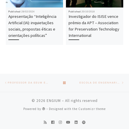
Published
28/02/2024
Published
20/10/2018
Apresentação “Inteligência
Investigador do ISISE vence
Artificial (IA): inquietações
prémio da APT – Association
sociais, propostas éticas e
for Preservation Technology
orientações políticas”
International
Post navigation
Previous post
Nex
BACK TO POST LIST
PROFESSOR DA EEUM ESTREIA-SE NA FICÇÃO COM “A CÉLULA DE SHEFFIELD”
ESCOLA DE ENGENHARIA DA UMINHO LANÇA HUB PARA A MOBILIDADE
© 2026
ENGIUM
– All rights reserved
Powered by
– Designed with the
Customizr theme