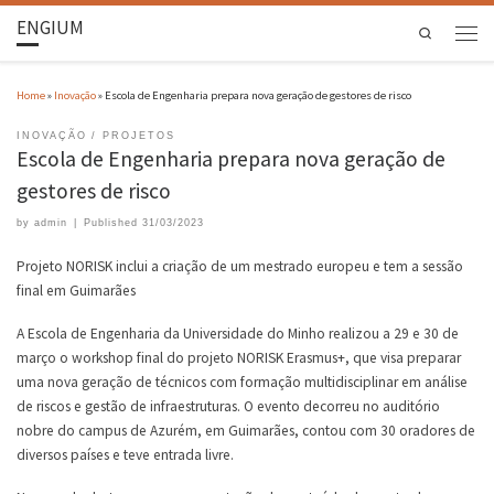
ENGIUM
Search
Home
»
Inovação
»
Escola de Engenharia prepara nova geração de gestores de risco
INOVAÇÃO
PROJETOS
Escola de Engenharia prepara nova geração de
gestores de risco
by
admin
|
Published
31/03/2023
Projeto NORISK inclui a criação de um mestrado europeu e tem a sessão
final em Guimarães
A Escola de Engenharia da Universidade do Minho realizou a 29 e 30 de
março o workshop final do projeto NORISK Erasmus+, que visa preparar
uma nova geração de técnicos com formação multidisciplinar em análise
de riscos e gestão de infraestruturas. O evento decorreu no auditório
nobre do campus de Azurém, em Guimarães, contou com 30 oradores de
diversos países e teve entrada livre.