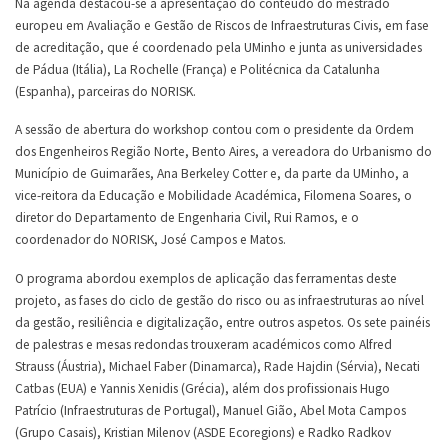
Na agenda destacou-se a apresentação do conteúdo do mestrado
europeu em Avaliação e Gestão de Riscos de Infraestruturas Civis, em fase
de acreditação, que é coordenado pela UMinho e junta as universidades
de Pádua (Itália), La Rochelle (França) e Politécnica da Catalunha
(Espanha), parceiras do NORISK.
A sessão de abertura do workshop contou com o presidente da Ordem
dos Engenheiros Região Norte, Bento Aires, a vereadora do Urbanismo do
Município de Guimarães, Ana Berkeley Cotter e, da parte da UMinho, a
vice-reitora da Educação e Mobilidade Académica, Filomena Soares, o
diretor do Departamento de Engenharia Civil, Rui Ramos, e o
coordenador do NORISK, José Campos e Matos.
O programa abordou exemplos de aplicação das ferramentas deste
projeto, as fases do ciclo de gestão do risco ou as infraestruturas ao nível
da gestão, resiliência e digitalização, entre outros aspetos. Os sete painéis
de palestras e mesas redondas trouxeram académicos como Alfred
Strauss (Áustria), Michael Faber (Dinamarca), Rade Hajdin (Sérvia), Necati
Catbas (EUA) e Yannis Xenidis (Grécia), além dos profissionais Hugo
Patrício (Infraestruturas de Portugal), Manuel Gião, Abel Mota Campos
(Grupo Casais), Kristian Milenov (ASDE Ecoregions) e Radko Radkov