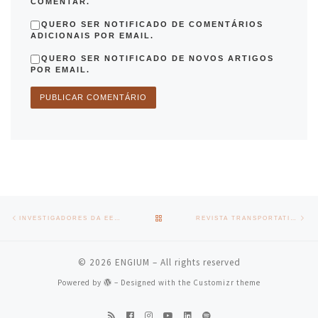
COMENTAR.
QUERO SER NOTIFICADO DE COMENTÁRIOS
ADICIONAIS POR EMAIL.
QUERO SER NOTIFICADO DE NOVOS ARTIGOS
POR EMAIL.
Post navigation
Previous post
Nex
BACK TO POST LIST
INVESTIGADORES DA EEUM VENCEM PRÉMIO MELHOR POSTER NA ICNF2019
REVISTA TRANSPORTATION GEOTECHNICS RECEBE O 1º FATOR DE IMPACTO
© 2026
ENGIUM
– All rights reserved
Powered by
– Designed with the
Customizr theme