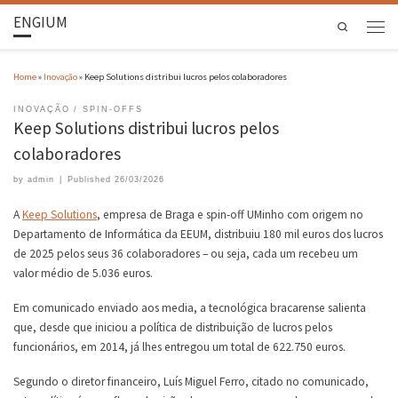
ENGIUM
Search
Home
»
Inovação
»
Keep Solutions distribui lucros pelos colaboradores
INOVAÇÃO
SPIN-OFFS
Keep Solutions distribui lucros pelos
colaboradores
by
admin
|
Published
26/03/2026
A
Keep Solutions
, empresa de Braga e spin-off UMinho com origem no
Departamento de Informática da EEUM, distribuiu 180 mil euros dos lucros
de 2025 pelos seus 36 colaboradores – ou seja, cada um recebeu um
valor médio de 5.036 euros.
Em comunicado enviado aos media, a tecnológica bracarense salienta
que, desde que iniciou a política de distribuição de lucros pelos
funcionários, em 2014, já lhes entregou um total de 622.750 euros.
Segundo o diretor financeiro, Luís Miguel Ferro, citado no comunicado,