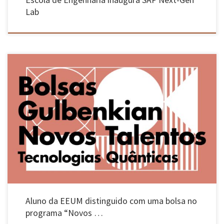
Escola de Engenharia inaugura SAP Next-Gen
Lab
Michael Oliveira, aluno do 5ª ano do Mestrado Integrado em Engenharia Física (MIEFis), foi
distinguido com uma bolsa no programa “Novos Talentos em Tecnologias Quânticas” da
Fundação Calouste Gulbenkian (https://gulbenkian.pt/grant/novos-talentos-em-
tecnologias-quanticas/), num concurso reconhecidamente muito competitivo. O aluno
encontra-se, atualmente, a dar início a uma dissertação sobre “Quantum Bayesian
Networks”, sob […]
Aluno da EEUM distinguido com uma bolsa no
programa “Novos …