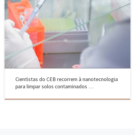
Projeto MORE está a ser desenvolvido por um grupo de cientistas do Centro de Engenharia
Biológica da EEUM que, através do recurso à nanotecnologia, vão conseguir implementar,
de forma mais rápida, eficaz e ambientalmente correta, o tratamento biológico anaeróbio de
solos contaminados Limpar os solos, sedimentos e águas subterrâneas contaminadas […]
Cientistas do CEB recorrem à nanotecnologia
para limpar solos contaminados …