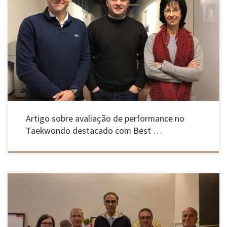
Os investigadores do Centro ALGORITMI Pedro Cunha, Vitor Carvalho e Filomena Soares
receberam o Best Paper Award pelo seu artigo “Development of a Real-Time Evaluation
System For Top Taekwondo Athletes – SPERTA” na conferência SENSORDEVICES 2018, em
Itália. A conferência SENSORDEVICES 2018 foca-se sobre a tecnologia de sensores e as […]
Artigo sobre avaliação de performance no
Taekwondo destacado com Best …
A nova direção do Departamento de Engenharia Biológica (DEB) da EEUM tomou posse a 9 de