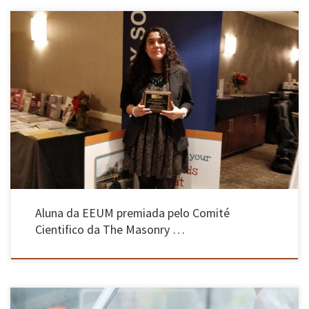
Dafne C. Martin-Alarcon recebeu o prémio “2017 Outstanding Student Thesis Award”, pela
dissertação de mestrado realizada sob orientação do Professor Paulo Lourenço, do ISISE,
com o tema “Optical Monitoring & Modelling of Masonry Behaviour Under Shear Load”,
durante o Encontro Anual TMS 2018 que decorreu entre os dias 03 e […]
Aluna da EEUM premiada pelo Comité
Cientifico da The Masonry …