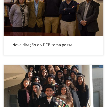
novembro. António Augusto Martins Oliveira Soares Vicente, Professor Associado com
Agregação do Departamento de Engenharia Biológica (DEB) da EEUM, foi eleito diretor deste
departamento para o biénio 2018-2020. António Augusto Martins Oliveira Soares Vicente
[…]
Nova direção do DEB toma posse
Todos os estudantes pensam no seu futuro. Quer seja a curto, médio ou longo prazo, quer
remeta para a vida académica, profissional ou pessoal, todos se questionam sobre como
será e como se desenrolará e todos tentam colmatar tal inconsequência e questão através da
pesquisa, descoberta e aplicação de novos […]