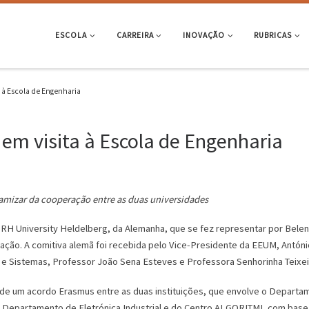
ESCOLA
CARREIRA
INOVAÇÃO
RUBRICAS
a à Escola de Engenharia
 em visita à Escola de Engenharia
namizar da cooperação entre as duas universidades
RH University Heldelberg, da Alemanha, que se fez representar por Belen Z
ação. A comitiva alemã foi recebida pelo Vice-Presidente da EEUM, Antó
 e Sistemas, Professor João Sena Esteves e Professora Senhorinha Teixei
 de um acordo Erasmus entre as duas instituições, que envolve o Depart
 Departamento de Eletrónica Industrial e do Centro ALGORITMI, com base 