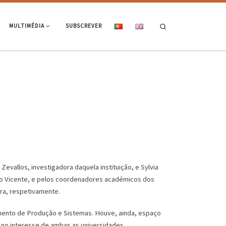
Search
MULTIMÉDIA
SUBSCREVER
evallos, investigadora daquela instituição, e Sylvia
nio Vicente, e pelos coordenadores académicos dos
ra, respetivamente.
amento de Produção e Sistemas. Houve, ainda, espaço
no interesse de ambas as universidades.