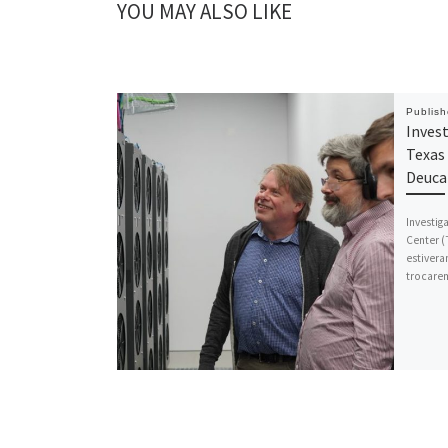
YOU MAY ALSO LIKE
Publis
Invest
Texas
Deuca
Investi
Center (
estivera
trocare