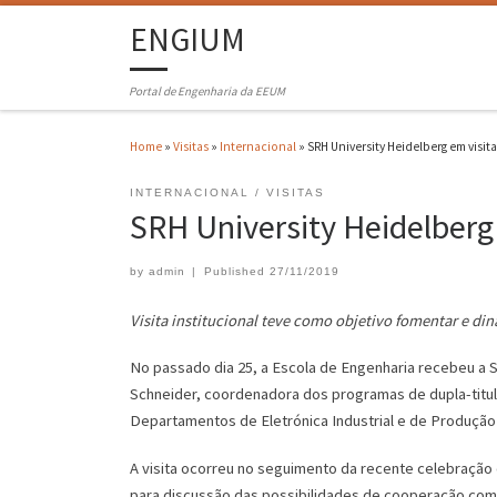
ENGIUM
Portal de Engenharia da EEUM
Home
»
Visitas
»
Internacional
»
SRH University Heidelberg em visit
INTERNACIONAL
VISITAS
SRH University Heidelberg
by
admin
|
Published
27/11/2019
Visita institucional teve como objetivo fomentar e di
No passado dia 25, a Escola de Engenharia recebeu a S
Schneider, coordenadora dos programas de dupla-titul
Departamentos de Eletrónica Industrial e de Produção
A visita ocorreu no seguimento da recente celebração
para discussão das possibilidades de cooperação com