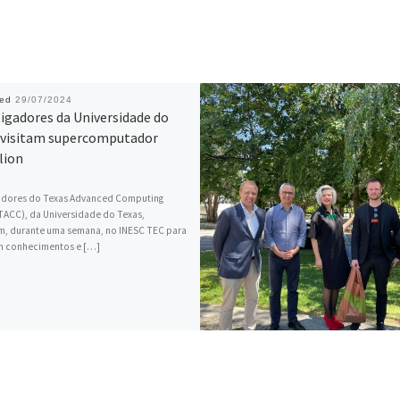
hed
29/07/2024
igadores da Universidade do
 visitam supercomputador
lion
gadores do Texas Advanced Computing
TACC), da Universidade do Texas,
m, durante uma semana, no INESC TEC para
m conhecimentos e […]