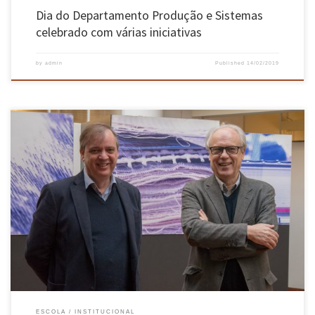
Dia do Departamento Produção e Sistemas
celebrado com várias iniciativas
by
admin
Published
14/02/2019
Jaime Isidoro Naylor Rocha Gomes, Professor Catedrático do Departamento de Engenharia
Têxtil da EEUM, foi eleito diretor do Departamento de Engenharia Têxtil para o biénio 2019-
2021, no passado dia 12 de fevereiro. A equipa da direção conta ainda com António Pedro
Garcia Valadares Souto, Professor Auxiliar do DET, como diretor-adjunto. […]
ESCOLA
INSTITUCIONAL