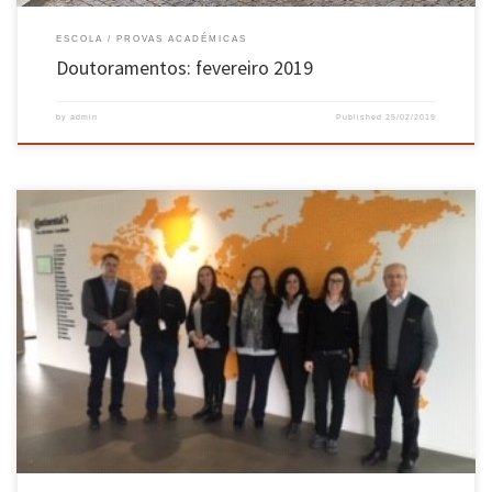
ESCOLA
PROVAS ACADÉMICAS
Doutoramentos: fevereiro 2019
by
admin
Published
25/02/2019
Realizou-se no dia 21 de fevereiro uma visita à empresa Continental, em V. N. Famalicão,
com o objetivo de promover e preparar o programa de mérito ContiStudentAward, para
alunos de alguns cursos de Engenharia, do qual a EEUM dará noticias em breve.
Acompanharam a visita os Diretores de Curso dos Mestrados […]