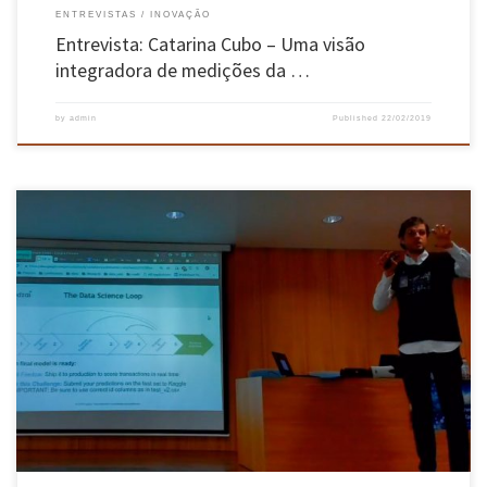
ENTREVISTAS
INOVAÇÃO
Entrevista: Catarina Cubo – Uma visão
integradora de medições da …
by
admin
Published
22/02/2019
No dia 20 de fevereiro tiveram lugar as Jornadas em Engenharia de Sistemas, sob o tema
“Systems thinking in Data Science”, no campus de Gualtar da Universidade do Minho. Do
programa constaram sessões e debates com especialistas que trouxeram à discussão temas
relevantes e atuais da Engenharia de Sistemas, visando […]