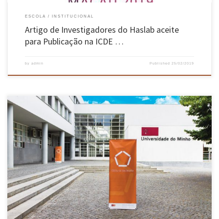
ESCOLA
INSTITUCIONAL
Artigo de Investigadores do Haslab aceite
para Publicação na ICDE …
by
admin
Published
25/02/2019
Provas Académicas de fevereiro. Leonardo Filipe Guilherme Rodrigues Programa Doutoral
em Engenharia Civil Tema da Tese: Robustness of multi-story timber buildings in seismic
regions Orientador: Jorge M. Branco; Luís A. C. Neves Ana Catarina Rodrigues Milho
Programa Doutoral em Engenharia Química e Biológica Tema da Tese: Using synthetic
biology tools to […]