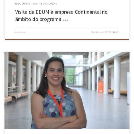
ESCOLA
INSTITUCIONAL
Visita da EEUM à empresa Continental no
âmbito do programa …
by
admin
Published
22/02/2019
Entrevista Catarina Cubo é estudante de doutoramento do Programa Doutoral em
Engenharia Industrial e de Sistemas no Departamento de Produção e Sistemas e no Centro
Algoritmi da Escola de Engenharia da Universidade do Minho, sendo suportada por uma
bolsa de doutoramento da FCT – Fundação para a Ciência e Tecnologia. […]