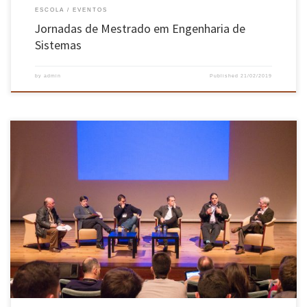
ESCOLA
EVENTOS
Jornadas de Mestrado em Engenharia de
Sistemas
by
admin
Published
21/02/2019
Nos dias 14 e 15 de fevereiro tiveram lugar no Campus de Azurém da Universidade do Minho,
as XV Jornadas sobre Sistemas Reconfiguráveis, reunindo a comunidade científica nacional
com atividade e interesses em torno dos sistemas eletrónicos reconfiguráveis, com ênfase
nos dispositivos digitais programáveis designados por FPGA (Field Programmable Gate […]