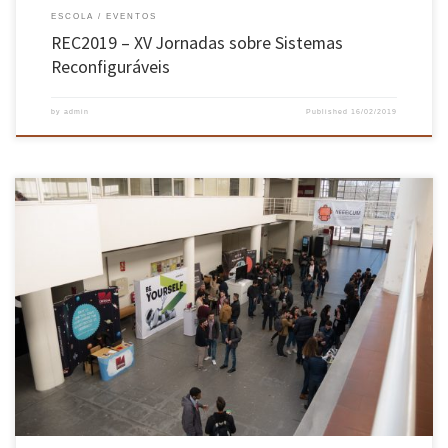
ESCOLA
EVENTOS
REC2019 – XV Jornadas sobre Sistemas
Reconfiguráveis
by
admin
Published
16/02/2019
Organizadas pelo NEEEICUM, as Jornadas de Engenharia Eletrónica 2019 decorreram de 11
a 15 de fevereiro no campus de Azurém da EEUM. Ao longo de uma semana, diversas
iniciativas permitiram que os alunos adquirissem e colocassem em prática conhecimentos,
trabalhassem hardskills e softskills e desenvolvessem mais competências como alunos e
[…]