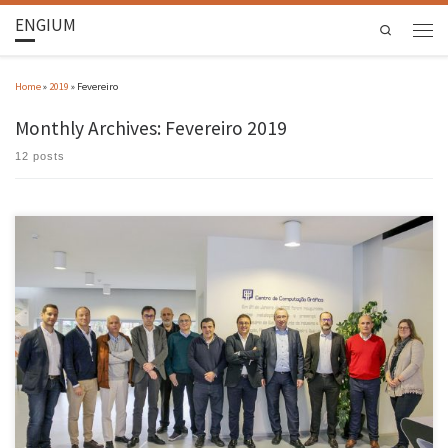
ENGIUM
Search
Home
»
2019
»
Fevereiro
Monthly Archives:
Fevereiro 2019
12 posts
No passado dia 27 de fevereiro, a Escola de Engenharia da Universidade do Minho recebeu
uma delegação da Fujitsu tendo em vista a apresentação das áreas de atuação e
competências do ALGORITMI, do CCG, e do HASLab, bem como das atividades do SAP Next Gen
Lab UMinho. A reunião teve […]