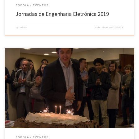
ESCOLA
EVENTOS
Jornadas de Engenharia Eletrónica 2019
by
admin
Published
16/02/2019
No dia 13 de fevereiro comemorou-se o 43º aniversário do Departamento de Produção e
Sistemas. Para assinalar esta data o DPS preparou um programa dedicado ao tema “A
Engenharia Industrial na era das cidades inteligentes e da ciência de dados”, que incluiu
uma mesa redonda com a presença dos oradores […]
ESCOLA
EVENTOS