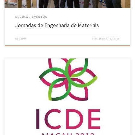
ESCOLA
EVENTOS
Jornadas de Engenharia de Materiais
by
admin
Published
27/02/2019
O artigo intitulado “Efficient Synchronization of State-based CRDTs”, da autoria de Vítor
Enes, Paulo Sérgio Almeida e Carlos Baquero, investigadores do Laboratório de Software
Confiável da EEUM (HASLab), juntamente com João Leitão, investigador da NOVA LINCS, foi
aceite para publicação na 35ª Conferência Internacional sobre Engenharia de Dados do IEEE
[…]