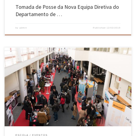
Tomada de Posse da Nova Equipa Diretiva do
Departamento de …
by
admin
Published
12/02/2019
A Semana da Escola de Engenharia contou com debates, visitas de estudo, workshops e
entregas dos diplomas Celebrando o 44º aniversário da Escola de Engenharia da
Universidade do Minho, decorreu no dia 6 de fevereiro, no Auditório Nobre do Campus de
Azurém, com o tema “Desafios 4.0”, inserido na Semana […]
ESCOLA
EVENTOS