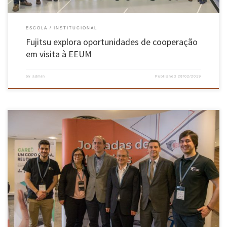
ESCOLA
INSTITUCIONAL
Fujitsu explora oportunidades de cooperação
em visita à EEUM
by
admin
Published
28/02/2019
As IV Jornadas de Materiais da Universidade do Minho, sob o tema “Engenharia verde e
sustentável”, decorreram de 25 a 28 de fevereiro, juntando mais de 200 participantes, 30
oradores, 30 entidades e cerca de 15 cursos da UMinho num programa com diversas
atividades relacionadas com a temática. A sessão […]