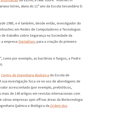
 Informação
da EEUM, a falar sobre “Internet of
ariana Gören, aluna do 11º ano da Escola Secundária D.
de 1985, e é também, desde então, investigador do
 Intrusões em Redes de Computadores e Tecnologias
o de trabalho sobre Segurança na Sociedade da
 e a empresa
DigitalSign
, para a criação do primeiro
s”, como por exemplo, as bactérias e fungos, a Pedro
I.
o
Centro de Engenharia Biológica
da Escola de
A sua investigação foca-se no uso de abordagens de
 valor acrescentado (por exemplo, prebióticos,
u mais de 140 artigos em revistas internacionais com
 de várias empresas spin-off nas áreas da Biotecnologia
ngenharia Química e Biológica da
Ordem dos