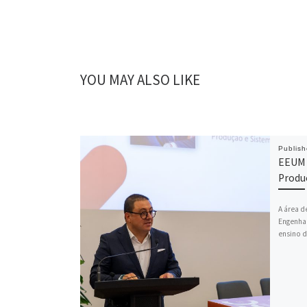
YOU MAY ALSO LIKE
Publis
EEUM 
Produ
A área d
Engenhar
ensino d