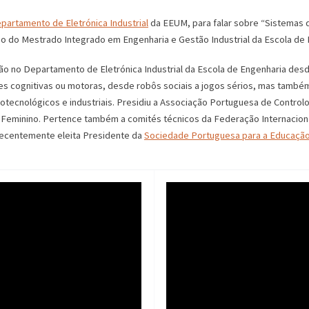
partamento de Eletrónica Industrial
da EEUM, para falar sobre “Sistemas de
ano do Mestrado Integrado em Engenharia e Gestão Industrial da Escola de 
 no Departamento de Eletrónica Industrial da Escola de Engenharia desd
s cognitivas ou motoras, desde robôs sociais a jogos sérios, mas também
iotecnológicos e industriais. Presidiu a Associação Portuguesa de Contro
Feminino. Pertence também a comités técnicos da Federação Internaciona
recentemente eleita Presidente da
Sociedade Portuguesa para a Educaçã