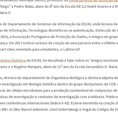
Desafiamos Henrique Santos, professor do
Departamento de Sistemas de
Things” a Pedro Balau, aluno do 8º ano da Escola EB 2,3 André Soares e a M
aria II.
 do Departamento de Sistemas de Informação da EEUM, onde leciona des
s de Informação, Tecnologias Biométricas na autenticação, Detecção de
 2016, a Associação Portuguesa de Proteção de Dados, e integra um grup
ança. Em 2017 esteve na base da criação de uma parceria entre a UMinho
rt cities orientado para estudantes, o LabSecIoT.
haria Biológica
da EEUM, foi desafiada a falar sobre os “amigos invisívei
ares e a Rogério Marques, aluno do 11º ano da Escola Secundária D. Maria I
o, diretora do departamento de Engenharia Biológica e diretora adjunta d
 investigação em Biologia Sintética dentro do grupo BioSystems do CEB. 
bricas de células microbianas para a produção sustentável de compostos de
olsas de investigação e contratos de investigação com a indústria. Publico
s em conferências internacionais (índice h 42). Esteve envolvida na criação
o BBI-JU (Bio-Based Industries Joint Undertaking) e Vogal do Colégio de E