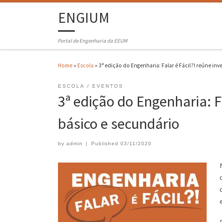
ENGIUM
Portal de Engenharia da EEUM
Home
»
Escola
»
3ª edição do Engenharia: Falar é Fácil?! reúne in
ESCOLA
EVENTOS
3ª edição do Engenharia: F
básico e secundário
by
admin
|
Published
03/11/2020