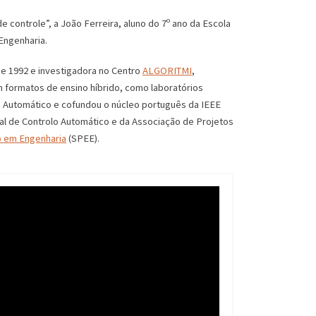
 controle”, a João Ferreira, aluno do 7º ano da Escola
Engenharia.
e 1992 e investigadora no Centro
ALGORITMI
,
 formatos de ensino híbrido, como laboratórios
lo Automático e cofundou o núcleo português da IEEE
l de Controlo Automático e da Associação de Projetos
o em Engenharia
(SPEE).