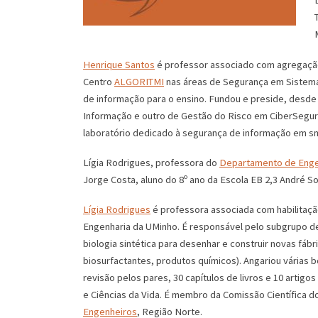
M
Henrique Santos
é professor associado com agregação
Centro
ALGORITMI
nas áreas de Segurança em Sistema
de informação para o ensino. Fundou e preside, desde
Informação e outro de Gestão do Risco em CiberSegur
laboratório dedicado à segurança de informação em sma
Lígia Rodrigues, professora do
Departamento de Engen
Jorge Costa, aluno do 8º ano da Escola EB 2,3 André So
Lígia Rodrigues
é professora associada com habilitaçã
Engenharia da UMinho. É responsável pelo subgrupo de
biologia sintética para desenhar e construir novas fá
biosurfactantes, produtos químicos). Angariou várias b
revisão pelos pares, 30 capítulos de livros e 10 artigo
e Ciências da Vida. É membro da Comissão Científica d
Engenheiros
, Região Norte.