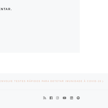
ENTAR.
Nex
ENVOLVE TESTES RÁPIDOS PARA DETETAR IMUNIDADE À COVID-19