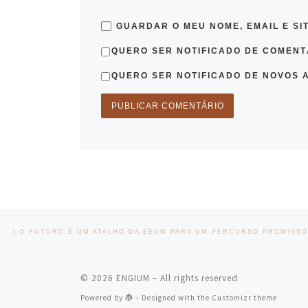
GUARDAR O MEU NOME, EMAIL E SI
QUERO SER NOTIFICADO DE COMENTÁ
QUERO SER NOTIFICADO DE NOVOS A
Post navigation
Previous post
O FUTURO É UM ATALHO DA EEUM PARA UM PERCURSO PROMISS
© 2026
ENGIUM
– All rights reserved
Powered by
– Designed with the
Customizr theme