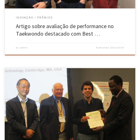
INOVAÇÃO
PRÉMIOS
Artigo sobre avaliação de performance no
Taekwondo destacado com Best …
by
admin
Published
20/11/2018
André Mendes de Carvalho, aluno de doutoramento do Programa MIT Portugal e
investigador do Centro ALGORITMI da Universidade do Minho, participou entre os dias 27 e
29 de Setembro na 3rd North American Conference on Industrial Engineering and Operations
Management, que se realizou em Washington DC, tendo apresentado o artigo […]