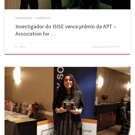
INOVAÇÃO
PRÉMIOS
Investigador do ISISE vence prémio da APT –
Association for …
by
admin
Published
20/10/2018
Dafne C. Martin-Alarcon recebeu o prémio “2017 Outstanding Student Thesis Award”, pela
dissertação de mestrado realizada sob orientação do Professor Paulo Lourenço, do ISISE,
com o tema “Optical Monitoring & Modelling of Masonry Behaviour Under Shear Load”,
durante o Encontro Anual TMS 2018 que decorreu entre os dias 03 e […]