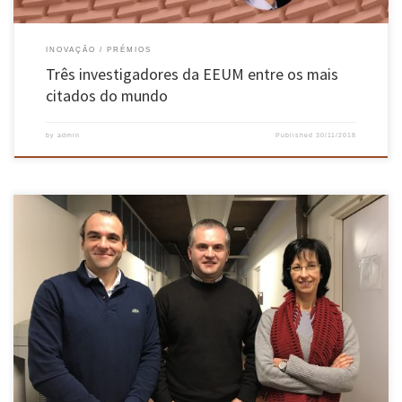
INOVAÇÃO
PRÉMIOS
Três investigadores da EEUM entre os mais
citados do mundo
by
admin
Published
30/11/2018
Os investigadores do Centro ALGORITMI Pedro Cunha, Vitor Carvalho e Filomena Soares
receberam o Best Paper Award pelo seu artigo “Development of a Real-Time Evaluation
System For Top Taekwondo Athletes – SPERTA” na conferência SENSORDEVICES 2018, em
Itália. A conferência SENSORDEVICES 2018 foca-se sobre a tecnologia de sensores e as […]