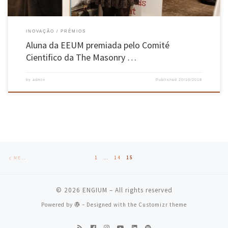
INOVAÇÃO
PRÉMIOS
Aluna da EEUM premiada pelo Comité
Cientifico da The Masonry …
by
admin
Published
20/10/2018
Posts navigation
Newer posts
1
…
14
15
NEWER POSTS
© 2026
ENGIUM
– All rights reserved
Powered by
– Designed with the
Customizr theme