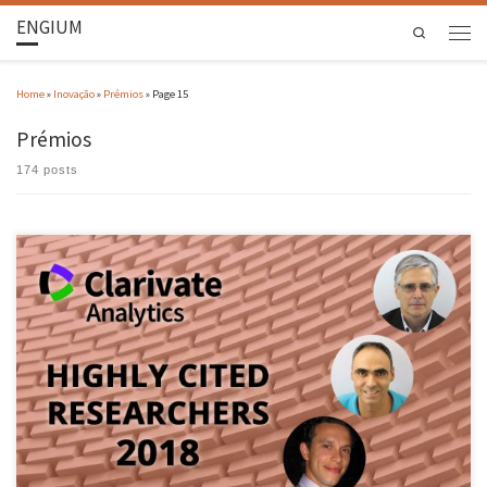
ENGIUM
Search
Home
»
Inovação
»
Prémios
»
Page 15
Prémios
174 posts
Listagem agora divulgada diz respeito ao período entre 2006 e 2016 e inclui 14
investigadores portugueses dos quais 4 são da Universidade do Minho. A Escola da
Engenharia da Universidade do Minho é uma das duas instituições portuguesas com o
maior número de investigadores na lista dos Cientistas Altamente Citados. A […]