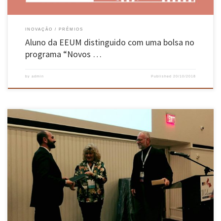
INOVAÇÃO
PRÉMIOS
Aluno da EEUM distinguido com uma bolsa no
programa “Novos …
by
admin
Published
20/10/2018
Angelo Gaetani, Giorgio Monti, Paulo Lourenço e Giancarlo Marcari venceram o Prémio
David Fischetti da Association for Preservation Technology International, pelo artigo
“Projeto e Análise de Cross Vaults Along History” e seu contributo significativo para o
progresso na área da engenharia de conservação. Angelo foi aluno de doutoramento do ISISE
[…]