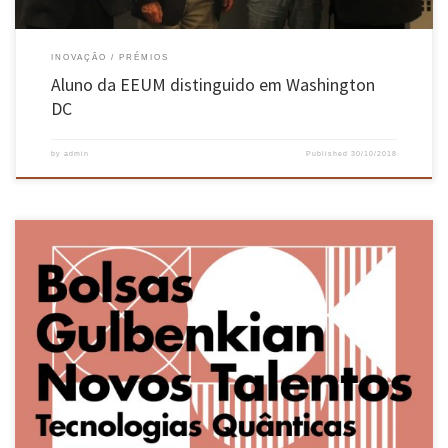
INOVAÇÃO
PRÉMIOS
Aluno da EEUM distinguido em Washington
DC
by
admin
Published
30/10/2018
Michael Oliveira, aluno do 5ª ano do Mestrado Integrado em Engenharia Física (MIEFis), foi
distinguido com uma bolsa no programa “Novos Talentos em Tecnologias Quânticas” da
Fundação Calouste Gulbenkian (https://gulbenkian.pt/grant/novos-talentos-em-
tecnologias-quanticas/), num concurso reconhecidamente muito competitivo. O aluno
encontra-se, atualmente, a dar início a uma dissertação sobre “Quantum Bayesian
Networks”, sob […]