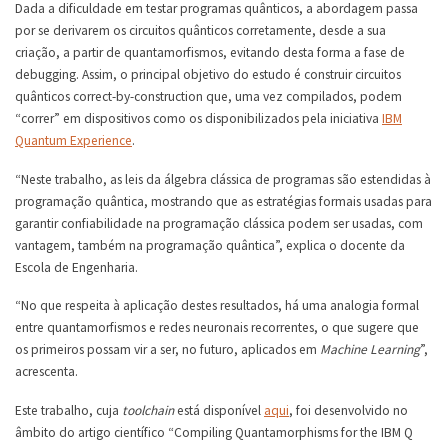
Dada a dificuldade em testar programas quânticos, a abordagem passa
por se derivarem os circuitos quânticos corretamente, desde a sua
criação, a partir de quantamorfismos, evitando desta forma a fase de
debugging. Assim, o principal objetivo do estudo é construir circuitos
quânticos correct-by-construction que, uma vez compilados, podem
“correr” em dispositivos como os disponibilizados pela iniciativa
IBM
Quantum Experience
.
“Neste trabalho, as leis da álgebra clássica de programas são estendidas à
programação quântica, mostrando que as estratégias formais usadas para
garantir confiabilidade na programação clássica podem ser usadas, com
vantagem, também na programação quântica”, explica o docente da
Escola de Engenharia.
“No que respeita à aplicação destes resultados, há uma analogia formal
entre quantamorfismos e redes neuronais recorrentes, o que sugere que
os primeiros possam vir a ser, no futuro, aplicados em
Machine Learning
”,
acrescenta.
Este trabalho, cuja
toolchain
está disponível
aqui
, foi desenvolvido no
âmbito do artigo científico “Compiling Quantamorphisms for the IBM Q