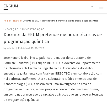
ENGIUM
Search
Home
»
Inovação
»
Docente da EEUM pretende melhorar técnicas de programação quântica
INOVAÇÃO
INVESTIGAÇÃO
Docente da EEUM pretende melhorar técnicas de
programação quântica
by
admin
|
Published
15/01/2023
José Nuno Oliveira, investigador coordenador do Laboratório de
Software Confiável (HASLab) do INESC TEC e docente do Departamento
de Informática da Escola de Engenharia da Universidade do Minho,
encontra-se juntamente com Ana Neri (INESC TEC) e em colaboração com
Rui Barbosa, Staff Researcher no Laboratório Ibérico Internacional de
Nanotecnologia (INL), a desenvolver uma investigação na área da
programação quântica, a qual propõe o conceito de quantamorfismo,
um combinador recursivo de circuitos quânticos que enriquece as técnicas
de programação quântica.