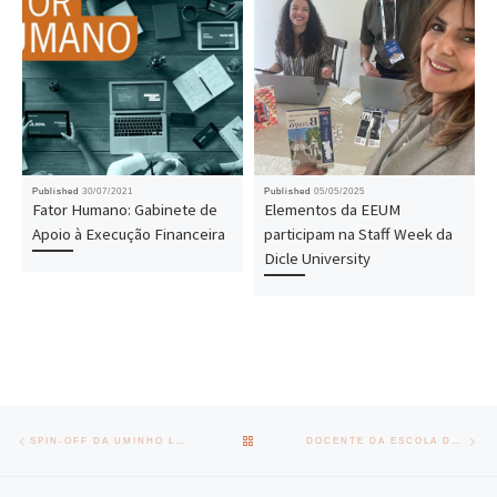
Published
30/07/2021
Published
05/05/2025
Fator Humano: Gabinete de
Elementos da EEUM
Apoio à Execução Financeira
participam na Staff Week da
Dicle University
Post navigation
Previous post
Nex
BACK TO POST LIST
SPIN-OFF DA UMINHO LANÇA SOFTWARE DE GESTÃO DO PATRIMÓNIO
DOCENTE DA ESCOLA DE ENGENHARIA MARCA PRESENÇA NA CIMEIRA DO G20