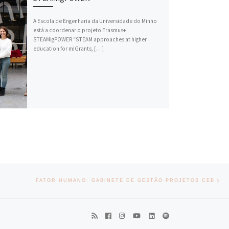
A Escola de Engenharia da Universidade do Minho
está a coordenar o projeto Erasmus+
STEAMigPOWER “STEAM approaches at higher
education for mIGrants, […]
Nex
FATOR HUMANO: GABINETE DE GESTÃO PROJETOS CEB