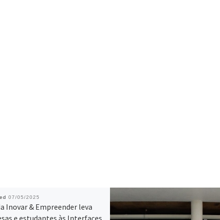
hed
07/05/2025
a Inovar & Empreender leva
sas e estudantes às Interfaces