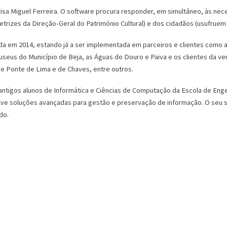
frisa Miguel Ferreira. O software procura responder, em simultâneo, às nec
etrizes da Direção-Geral do Património Cultural) e dos cidadãos (usufruem
da em 2014, estando já a ser implementada em parceiros e clientes como
useus do Município de Beja, as Águas do Douro e Paiva e os clientes da v
e Ponte de Lima e de Chaves, entre outros.
 antigos alunos de Informática e Ciências de Computação da Escola de En
ve soluções avançadas para gestão e preservação de informação. O seu s
do.