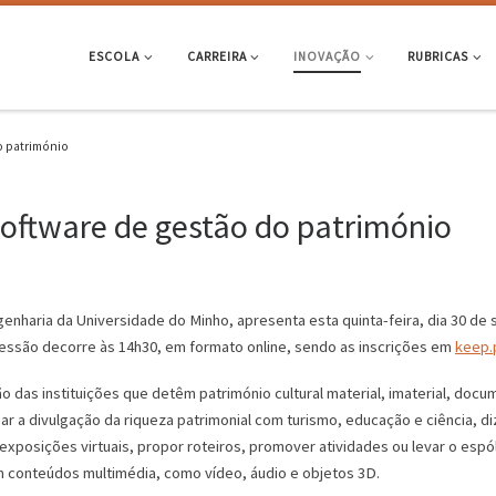
ESCOLA
CARREIRA
INOVAÇÃO
RUBRICAS
o património
software de gestão do património
genharia da Universidade do Minho, apresenta esta quinta-feira, dia 30 d
A sessão decorre às 14h30, em formato online, sendo as inscrições em
keep.
das instituições que detêm património cultural material, imaterial, docum
r a divulgação da riqueza patrimonial com turismo, educação e ciência, di
 exposições virtuais, propor roteiros, promover atividades ou levar o espó
 conteúdos multimédia, como vídeo, áudio e objetos 3D.