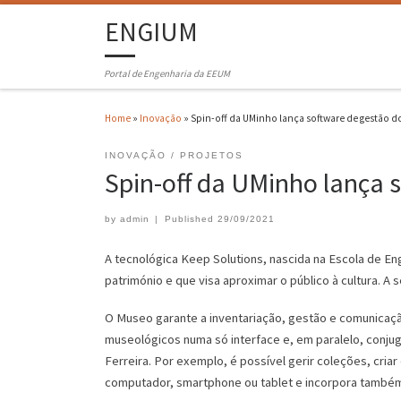
ENGIUM
Portal de Engenharia da EEUM
Home
»
Inovação
»
Spin-off da UMinho lança software de gestão d
INOVAÇÃO
PROJETOS
Spin-off da UMinho lança 
by
admin
|
Published
29/09/2021
A tecnológica Keep Solutions, nascida na Escola de En
património e que visa aproximar o público à cultura. 
O Museo garante a inventariação, gestão e comunicação 
museológicos numa só interface e, em paralelo, conjuga
Ferreira. Por exemplo, é possível gerir coleções, criar
computador, smartphone ou tablet e incorpora também