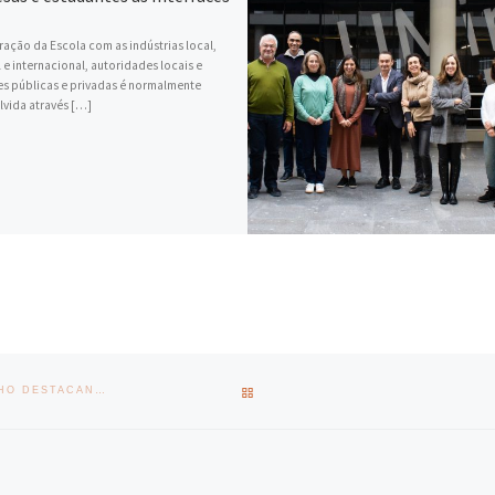
ação da Escola com as indústrias local,
 e internacional, autoridades locais e
s públicas e privadas é normalmente
vida através […]
BACK TO POST LIST
QUIDGEST ATRIBUI PRÉMIO PRÉMIO CIÊNCIA E ACADEMIA À UMINHO DESTACANDO COLABORAÇÃO COM A EEUM