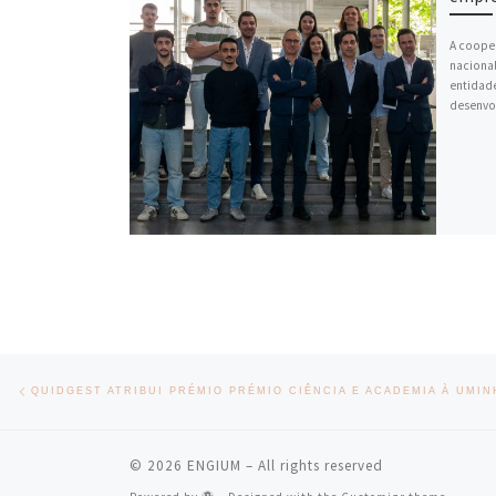
A cooper
nacional
entidade
desenvol
Post navigation
Previous post
© 2026
ENGIUM
– All rights reserved