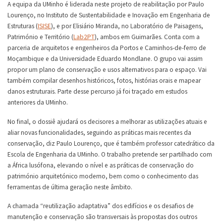
A equipa da UMinho é liderada neste projeto de reabilitação por Paulo
Lourenço, no Instituto de Sustentabilidade e Inovação em Engenharia de
Estruturas (
ISISE
), e por Elisiário Miranda, no Laboratório de Paisagens,
Património e Território (
Lab2PT
), ambos em Guimarães. Conta com a
parceria de arquitetos e engenheiros da Portos e Caminhos-de-ferro de
Moçambique e da Universidade Eduardo Mondlane. O grupo vai assim
propor um plano de conservação e usos alternativos para o espaço. Vai
também compilar desenhos históricos, fotos, histórias orais e mapear
danos estruturais. Parte desse percurso já foi traçado em estudos
anteriores da UMinho.
No final, o dossiê ajudará os decisores a melhorar as utilizações atuais e
aliar novas funcionalidades, seguindo as práticas mais recentes da
conservação, diz Paulo Lourenço, que é também professor catedrático da
Escola de Engenharia da UMinho. O trabalho pretende ser partilhado com
a África lusófona, elevando o nível e as práticas de conservação do
património arquitetónico moderno, bem como o conhecimento das
ferramentas de última geração neste âmbito.
A chamada “reutilização adaptativa” dos edifícios e os desafios de
manutenção e conservação são transversais às propostas dos outros