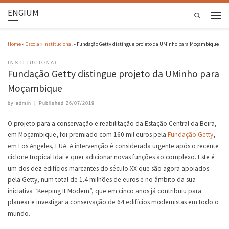
ENGIUM
Search
Home
»
Escola
»
Institucional
»
Fundação Getty distingue projeto da UMinho para Moçambique
INSTITUCIONAL
Fundação Getty distingue projeto da UMinho para
Moçambique
by
admin
|
Published
26/07/2019
O projeto para a conservação e reabilitação da Estação Central da Beira,
em Moçambique, foi premiado com 160 mil euros pela
Fundação Getty
,
em Los Angeles, EUA. A intervenção é considerada urgente após o recente
ciclone tropical Idai e quer adicionar novas funções ao complexo. Este é
um dos dez edifícios marcantes do século XX que são agora apoiados
pela Getty, num total de 1.4 milhões de euros e no âmbito da sua
iniciativa “Keeping It Modern”, que em cinco anos já contribuiu para
planear e investigar a conservação de 64 edifícios modernistas em todo o
mundo.