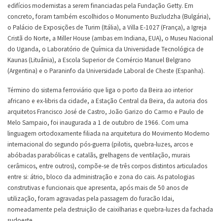
edifícios modernistas a serem financiadas pela Fundação Getty. Em
concreto, foram também escolhidos o Monumento Buzludzha (Bulgária),
o Palácio de Exposições de Turim (Itália), a Villa E-1027 (França), a Igreja
Cristã do Norte, a Miller House (ambas em Indiana, EUA), o Museu Nacional
do Uganda, o Laboratório de Química da Universidade Tecnológica de
Kaunas (Lituânia), a Escola Superior de Comércio Manuel Belgrano
(Argentina) e o Paraninfo da Universidade Laboral de Cheste (Espanha).
Término do sistema ferroviário que liga o porto da Beira ao interior
africano e ex-libris da cidade, a Estação Central da Beira, da autoria dos
arquitetos Francisco José de Castro, João Garizo do Carmo e Paulo de
Melo Sampaio, foi inaugurada a 1 de outubro de 1966. Com uma
linguagem ortodoxamente filiada na arquitetura do Movimento Moderno
internacional do segundo pós-guerra (pilotis, quebra-luzes, arcos e
abóbadas parabólicas e catalãs, grelhagens de ventilação, murais
cerâmicos, entre outros), compõe-se de três corpos distintos articulados
entre si: átrio, bloco da administração e zona do cais. As patologias
construtivas e funcionais que apresenta, após mais de 50 anos de
utilização, foram agravadas pela passagem do furacão Idai,
nomeadamente pela destruição de caixilharias e quebra-luzes da fachada
sudoeste.