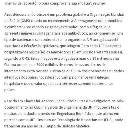
animais de laboratório para comprovar a sua eficácia”, resume.
A resistência a antibióticos é um problema global e a Organização Mundial
de Saúde (OMS) classificou recentemente a
P. aeruginosa
como prioritária
a combater. Esse cenário exige novas terapias, como a fágica, que
apresenta inúmeras vantagens face aos antibióticos, ao centrarem-se num
tipo de bactérias e sem outro efeito no organismo. A
P. aeruginosa
está
associada a infeções hospitalares, que atingem 7 em cada 100 pacientes
hospitalizados nos países desenvolvidos (10 em 100 nos restantes países),
segundo a OMS. Estas infeções estão ligadas a mais de 30 mil mortes na
Europa por ano e a 7000 milhões de euros de custos diretos de
internamento extra por ano. Estima-se que 30% dos doentes nos cuidados
intensivos dos países ricos desenvolvam pelo menos uma infeção
hospitalar e que o valor seja duas a três vezes superior nos restantes
países.
Nascida em Chaves há 32 anos, Diana Priscila Pires é investigadora de pós-
doutoramento no CEB, na Escola de Engenharia da UMinho, onde fez o
mestrado e o doutoramento em Engenharia Biomédica, este último em
parceria com o MIT – Instituto de Tecnologia de Massachusetts (EUA), onde
trabalhou um ano no seu Grupo de Biologia Sintética.