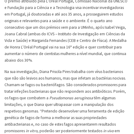
O prémio atribuído pela L’Oréal Portugal, Comissão Nacional da UNESCO
e Fundação para a Ciência e a Tecnologia visa incentivar investigadoras
em Portugal, já doutoradas e até aos 35 anos, a prosseguirem estudos
originais e relevantes para a saúde e o ambiente. É o quarto ano
consecutivo que um dos prémios vem para a UMinho, após Isabel Veiga,
Joana Cabral (ambas do ICVS – Instituto de Investigação em Ciências da
Vida e Saúde) e Margarida Fernandes (CEB e Centro de Física). A Medalha
de Honra L’Oréal Portugal vai na sua 16ª edição e quer contribuir para
aumentar o número de cientistas mulheres a nível mundial, que continua
abaixo dos 30%.
Na sua investigação, Diana Priscila Pires trabalha com vírus bacterianos
que não são lesivos aos humanos, mas que infetam as bactérias nocivas.
Chamam-se fagos ou bacteriófagos. São considerados promissores para
tratar infeções bacterianas que não respondem aos antibióticos. Porém,
os fagos que combatem a
Pseudomonas aeruginosa
têm algumas
limitações, o que Diana quer ultrapassar com a manipulação dos
respetivos genomas. “Pretendo desenvolver uma ferramenta de edição
genética de fagos de forma a melhorar as suas propriedades
antibacterianas e, no caso de estes fagos apresentarem resultados
promissores
in vitro
, poderão ser posteriormente testados
in vivo
em