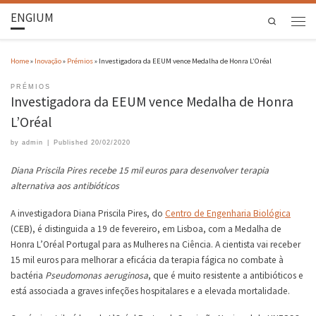
ENGIUM
Search
Home
»
Inovação
»
Prémios
»
Investigadora da EEUM vence Medalha de Honra L’Oréal
PRÉMIOS
Investigadora da EEUM vence Medalha de Honra
L’Oréal
by
admin
|
Published
20/02/2020
Diana Priscila Pires recebe 15 mil euros para desenvolver terapia
alternativa aos antibióticos
A investigadora Diana Priscila Pires, do
Centro de Engenharia Biológica
(CEB), é distinguida a 19 de fevereiro, em Lisboa, com a Medalha de
Honra L’Oréal Portugal para as Mulheres na Ciência. A cientista vai receber
15 mil euros para melhorar a eficácia da terapia fágica no combate à
bactéria
Pseudomonas aeruginosa
, que é muito resistente a antibióticos e
está associada a graves infeções hospitalares e a elevada mortalidade.