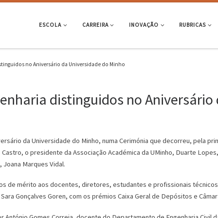
ESCOLA
CARREIRA
INOVAÇÃO
RUBRICAS
tinguidos no Aniversário da Universidade do Minho
nharia distinguidos no Aniversário
versário da Universidade do Minho, numa Cerimónia que decorreu, pela pri
 de Castro, o presidente da Associação Académica da UMinho, Duarte Lope
, Joana Marques Vidal.
s de mérito aos docentes, diretores, estudantes e profissionais técnicos d
 e Sara Gonçalves Goren, com os prémios Caixa Geral de Depósitos e Câma
sor António Gomes Correia, docente do Departamento de Engenharia Civil d