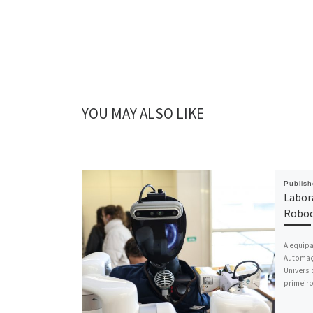
YOU MAY ALSO LIKE
Publis
Labor
Robo
A equip
Automaç
Universi
primeir