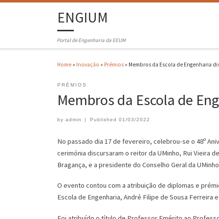
ENGIUM
Portal de Engenharia da EEUM
Home
»
Inovação
»
Prémios
»
Membros da Escola de Engenharia dis
PRÉMIOS
Membros da Escola de Enge
by
admin
|
Published
01/03/2022
No passado dia 17 de fevereiro, celebrou-se o 48º Ani
cerimónia discursaram o reitor da UMinho, Rui Vieira
Bragança, e a presidente do Conselho Geral da UMinho
O evento contou com a atribuição de diplomas e prémio
Escola de Engenharia, André Filipe de Sousa Ferreira
Foi atribuído o título de Professor Emérito ao Profes