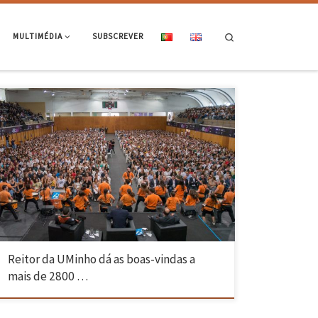
Search
MULTIMÉDIA
SUBSCREVER
Cerimónia contou com a participação de cerca de 800 novos alunos da
Escola de Engenharia Os mais de 2800 novos estudantes da
Universidade do Minho foram oficialmente recebidos no dia 16 de
setembro, no Complexo Desportivo do campus de Gualtar, em Braga. A
sessão incluiu intervenções do ministro da Ciência, […]
Reitor da UMinho dá as boas-vindas a
mais de 2800 …