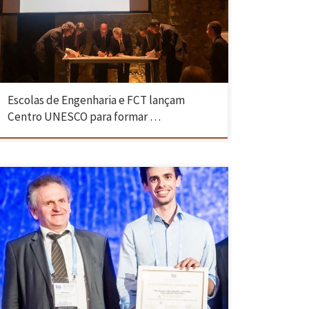
com a Fundação para a Ciência e a Tecnologia (FCT) e a Direção-Geral
de Ensino Superior (DGES). Na cerimónia foi protocolada a criação do
Centro UNESCO, que pretende para […]
Escolas de Engenharia e FCT lançam
Centro UNESCO para formar …
Filipe Marques, investigador do Departamento de Engenharia
Mecânica da Universidade do Minho, foi distinguido no 15º Congresso
Mundial da Federação Internacional para a Promoção de Máquinas e
Mecanismos (IFToMM 2019), que decorreu entre os dias 1 e 5 de julho,
em Cracóvia (Polónia) e que contou com cerca de 700 […]