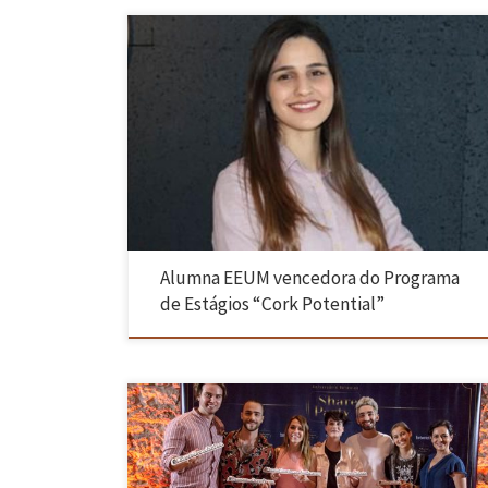
Tânia Melo, Alumna de Engenharia e Gestão Industrial da Escola de
Engenharia da Universidade do Minho é a vencedora da 6ª Edição do
Programa de Estágios “Cork Potential”, promovido pela Corticeira
Amorim. Tânia Melo desenvolveu o projeto de dissertação na área de
Engenharia de Produto, intitulado “Aplicação de Princípios Lean […]
Alumna EEUM vencedora do Programa
de Estágios “Cork Potential”
Para conhecermos melhor o “nascimento” da Betweien, comecemos
por saber quem é Narciso Moreira e o que leva um licenciado e mestre