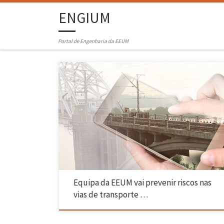
ENGIUM
Portal de Engenharia da EEUM
Uma equipa da Escola de Engenharia da Universidade do Minho está
a estudar o funcionamento da rede rodoferroviária na Europa perante
riscos naturais e humanos, como incêndios, tempestades,
derrocadas, atos de suicídio e choques. Os investigadores pretendem
criar modelos preditivos do impacto e frequência daquelas
ocorrências, conceber uma app de […]
Equipa da EEUM vai prevenir riscos nas
vias de transporte …