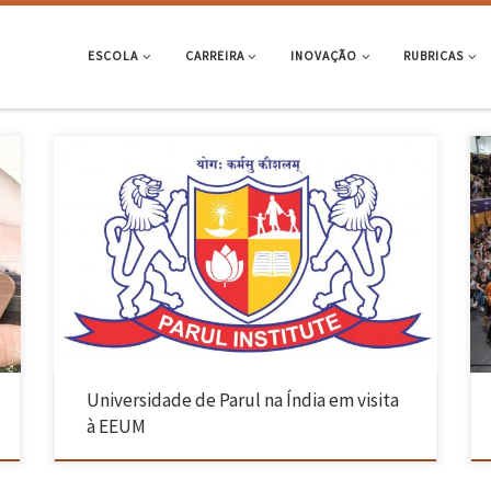
ESCOLA
CARREIRA
INOVAÇÃO
RUBRICAS
A Escola de Engenharia da Universidade do Minho recebeu, no
passado dia 20 de setembro, a Universidade de Parul, da Índia. A
universidade indiana fez-se representar por Preeti Nair, Professora
Associada e Diretora do Gabinete de Internacionalização, e foi
recebida pelo Presidente da Escola de Engenharia, João L. Monteiro,
bem […]
Universidade de Parul na Índia em visita
à EEUM