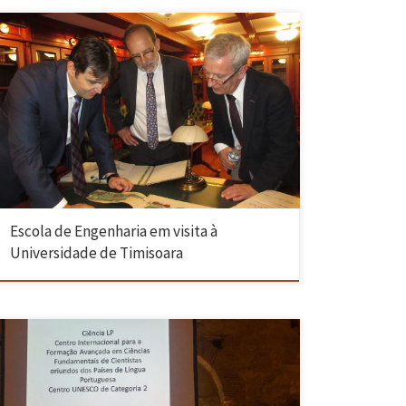
A Escola de Engenharia da Universidade do Minho (EEUM) visitou a
Universitatea Politehnica Timisoara, visando estreitar as
colaborações internacionais entre as duas instituições. No âmbito do
plano estratégico de internacionalização, o Presidente da EEUM, João
L. Monteiro, e o Reitor da Universidade do Minho, Rui Vieira de Castro,
realizaram recentemente […]
Escola de Engenharia em visita à
Universidade de Timisoara
A Universidade do Minho integra o Consórcio de Escolas de Engenharia
(CEE) que assinou esta semana, em Lisboa, protocolos de colaboração