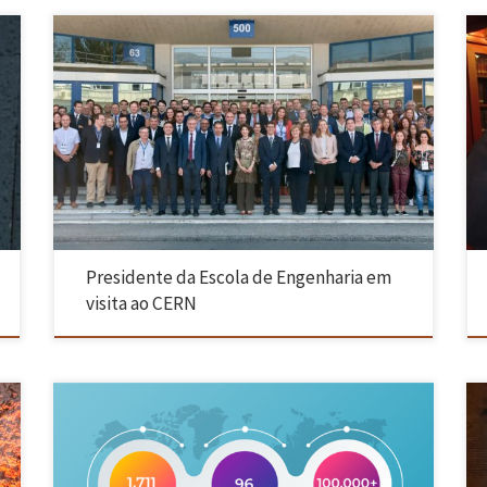
O Presidente da Escola de Engenharia, João L. Monteiro, participou,
juntamente com o Reitor da Universidade do Minho, Rui Vieira de
Castro, numa visita ao CERN, que se realizou a 4 de setembro. A
convite do Ministério da Ciência, Tecnologia e Ensino Superior, este
encontro juntou mais de 30 instituições […]
Presidente da Escola de Engenharia em
visita ao CERN
De acordo com o Ranking de Shanghai, a Universidade do Minho
obteve a sua melhor classificação nas áreas da Engenharia Civil e da