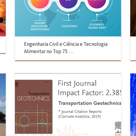
Ciência e Tecnologia Alimentar, integrando o top 75 mundial das
instituições de ensino superior. Os resultados mostram ainda que, a
nível nacional a UMinho é a universidade […]
Engenharia Civil e Ciência e Tecnologia
Alimentar no Top 75 …
A revista internacional da Elsevier “Transportation Geotechnics”
recebe o 1º fator de impacto pela Clarivate Analytics e é a 1ª
o
classificada com editor português, Professor António Gomes Correia,
s
no ranking da categoria em Engenharia Civil e ocupa o top 20 no
ranking de Engenharia Geotécnica e Geologia da SCOPUS.
A “Transportation […]