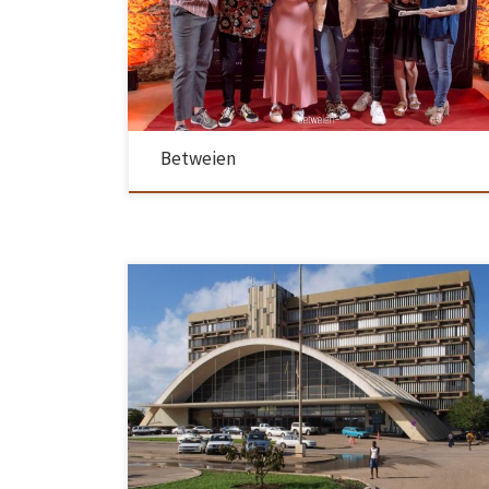
em Educação até à Escola de Engenharia da UMinho. Fui colaborar
com o DPS para trabalhar no Projeto Integrado de Empreendedorismo
e Inovação, um projeto muito rico em […]
Betweien
O projeto para a conservação e reabilitação da Estação Central da
Beira, em Moçambique, foi premiado com 160 mil euros pela Fundaçã
Getty, em Los Angeles, EUA. A intervenção é considerada urgente apó
o recente ciclone tropical Idai e quer adicionar novas funções ao
complexo. Este é um dos dez edifícios […]