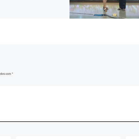
ados com
*