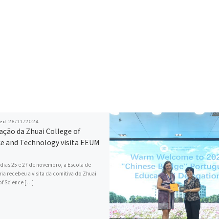
hed
28/11/2024
ação da Zhuai College of
ce and Technology visita EEUM
 dias 25 e 27 de novembro, a Escola de
ia recebeu a visita da comitiva do Zhuai
of Science […]