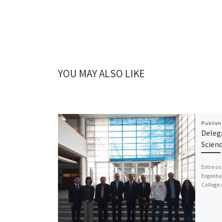
YOU MAY ALSO LIKE
Publis
Deleg
Scien
Entre os
Engenhar
College 