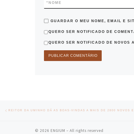
*
NOME
GUARDAR O MEU NOME, EMAIL E SI
QUERO SER NOTIFICADO DE COMENTÁ
QUERO SER NOTIFICADO DE NOVOS A
Post navigation
Previous post
REITOR DA UMINHO DÁ AS BOAS-VINDAS A MAIS DE 2800 NOVOS 
© 2026
ENGIUM
– All rights reserved