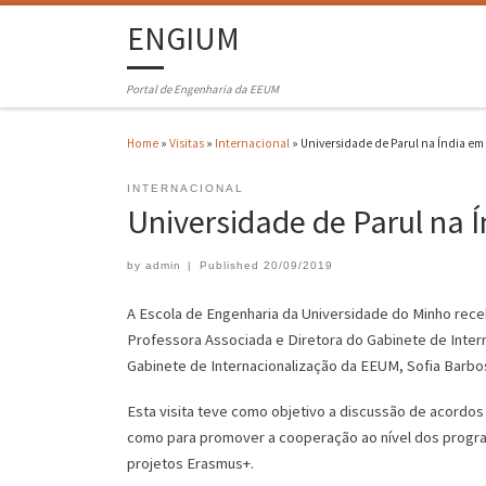
ENGIUM
Portal de Engenharia da EEUM
Home
»
Visitas
»
Internacional
»
Universidade de Parul na Índia em 
INTERNACIONAL
Universidade de Parul na 
by
admin
|
Published
20/09/2019
A Escola de Engenharia da Universidade do Minho recebe
Professora Associada e Diretora do Gabinete de Intern
Gabinete de Internacionalização da EEUM, Sofia Barbo
Esta visita teve como objetivo a discussão de acordo
como para promover a cooperação ao nível dos program
projetos Erasmus+.