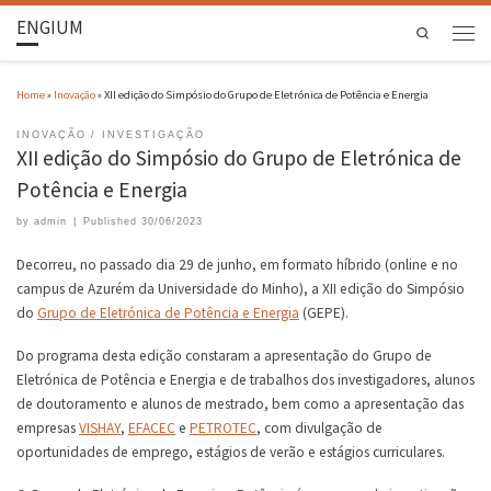
ENGIUM
Search
Home
»
Inovação
»
XII edição do Simpósio do Grupo de Eletrónica de Potência e Energia
INOVAÇÃO
INVESTIGAÇÃO
XII edição do Simpósio do Grupo de Eletrónica de
Potência e Energia
by
admin
|
Published
30/06/2023
Decorreu, no passado dia 29 de junho, em formato híbrido (online e no
campus de Azurém da Universidade do Minho), a XII edição do Simpósio
do
Grupo de Eletrónica de Potência e Energia
(GEPE).
Do programa desta edição constaram a apresentação do Grupo de
Eletrónica de Potência e Energia e de trabalhos dos investigadores, alunos
de doutoramento e alunos de mestrado, bem como a apresentação das
empresas
VISHAY
,
EFACEC
e
PETROTEC
, com divulgação de
oportunidades de emprego, estágios de verão e estágios curriculares.