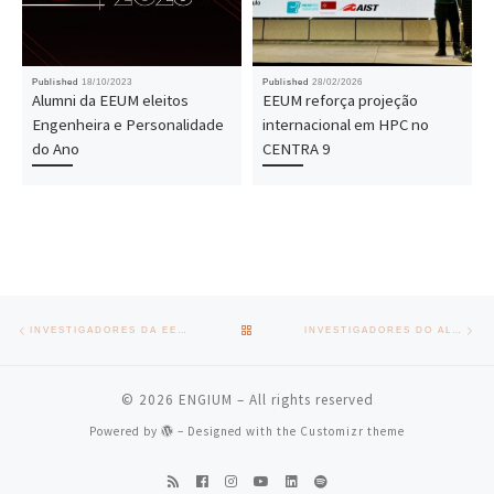
Published
18/10/2023
Published
28/02/2026
Alumni da EEUM eleitos
EEUM reforça projeção
Engenheira e Personalidade
internacional em HPC no
do Ano
CENTRA 9
Post navigation
Previous post
Nex
BACK TO POST LIST
INVESTIGADORES DA EEUM CONTRIBUEM PARA REFORÇO DA SEGURANÇA NA MOBILIDADE URBANA
INVESTIGADORES DO ALGORITMI VENCEM BEST PAPER AWARD NA ICCSA 2023
© 2026
ENGIUM
– All rights reserved
Powered by
– Designed with the
Customizr theme