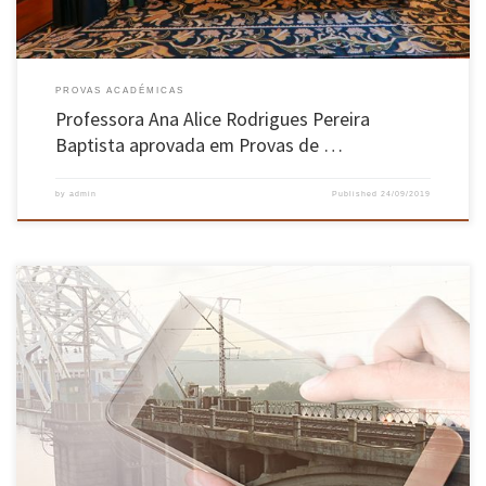
PROVAS ACADÉMICAS
Professora Ana Alice Rodrigues Pereira
Baptista aprovada em Provas de …
by
admin
Published
24/09/2019
Uma equipa da Escola de Engenharia da Universidade do Minho está a estudar o
funcionamento da rede rodoferroviária na Europa perante riscos naturais e humanos, como
incêndios, tempestades, derrocadas, atos de suicídio e choques. Os investigadores
pretendem criar modelos preditivos do impacto e frequência daquelas ocorrências, conceber
uma app de […]