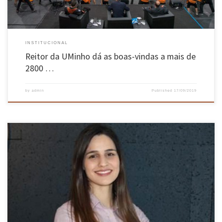
INSTITUCIONAL
Reitor da UMinho dá as boas-vindas a mais de
2800 …
by
admin
Published
17/09/2019
Tânia Melo, Alumna de Engenharia e Gestão Industrial da Escola de Engenharia da
Universidade do Minho é a vencedora da 6ª Edição do Programa de Estágios “Cork
Potential”, promovido pela Corticeira Amorim. Tânia Melo desenvolveu o projeto de
dissertação na área de Engenharia de Produto, intitulado “Aplicação de Princípios Lean […]