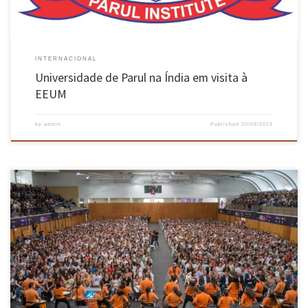
INTERNACIONAL
Universidade de Parul na Índia em visita à
EEUM
by
admin
Published
20/09/2019
Cerimónia contou com a participação de cerca de 800 novos alunos da Escola de Engenharia
Os mais de 2800 novos estudantes da Universidade do Minho foram oficialmente recebidos
no dia 16 de setembro, no Complexo Desportivo do campus de Gualtar, em Braga. A sessão
incluiu intervenções do ministro da Ciência, […]