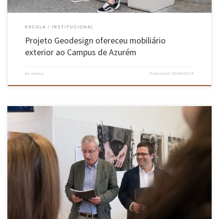
ESCOLA
INSTITUCIONAL
Projeto Geodesign ofereceu mobiliário
exterior ao Campus de Azurém
by
admin
Published
30/09/2019
Apresentação da sexta edição da Revista da EEUM aconteceu a 27 de setembro no Campus de
Azurém A Presidência da EEUM apresentou a 6ª edição da Revista ENGIUM – Engenharia e
Inovação na Universidade do Minho, uma publicação que se afirma como um suporte
fundamental na divulgação interna e externa […]