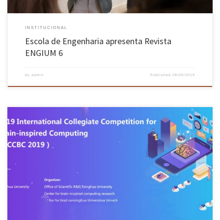
INSTITUCIONAL
Escola de Engenharia apresenta Revista
ENGIUM 6
by
admin
Published
28/09/2019
Uma equipa formada pelos estudantes Weronika Wojtak, Flora Ferreira e Paulo Vicente, dos
programas doutorais em Matemática e em Engenharia Eletrónica e Computadores da
Universidade do Minho, está entre as 16 finalistas do 1º Prémio da “2019 International
Collegiate Competition for Brain-inspired Computing”, na China, após vencer a sua
eliminatória […]