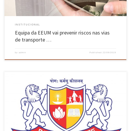
INSTITUCIONAL
Equipa da EEUM vai prevenir riscos nas vias
de transporte …
by
admin
Published
22/09/2019
A Escola de Engenharia da Universidade do Minho recebeu, no passado dia 20 de setembro, a
Universidade de Parul, da Índia. A universidade indiana fez-se representar por Preeti Nair,
Professora Associada e Diretora do Gabinete de Internacionalização, e foi recebida pelo
Presidente da Escola de Engenharia, João L. Monteiro, bem […]