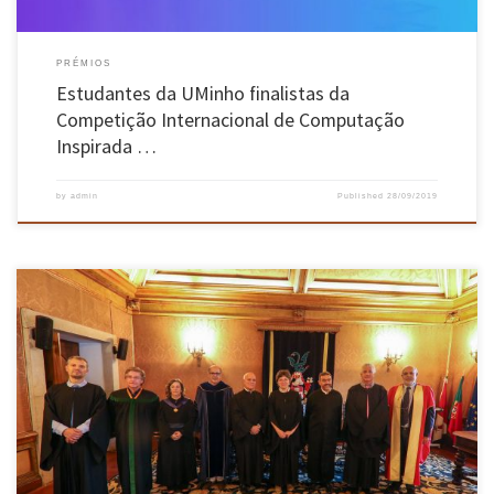
PRÉMIOS
Estudantes da UMinho finalistas da
Competição Internacional de Computação
Inspirada …
by
admin
Published
28/09/2019
Provas decorreram nos dias 23 e 24 de setembro no Salão Nobre da Universidade do Minho.
Decorreram a 23 e 24 de setembro, no salão nobre da Universidade do Minho, no Largo do
Paço, em Braga, as provas de agregação requeridas por Ana Alice Rodrigues Pereira Baptista,
Professora Auxiliar do […]