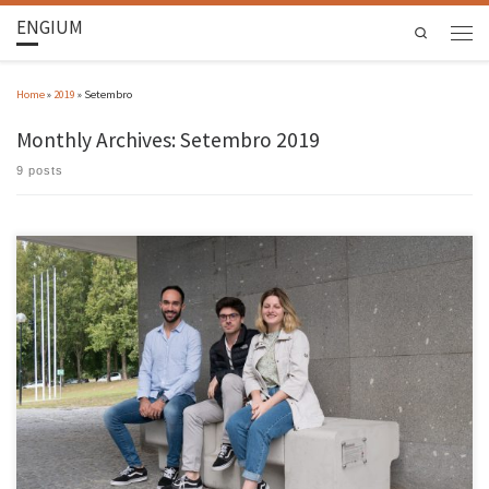
ENGIUM
Search
Home
»
2019
»
Setembro
Monthly Archives:
Setembro 2019
9 posts
O campus de Azurém da Universidade do Minho, em Guimarães, tem agora peças de
mobiliário exterior inovadoras, que aproveitam resíduos industriais e apostam no design.
A apresentação daquele mobiliário, oferecido no âmbito do projeto de investigação
Geodesign, decorreu no dia 30 de setembro, junto às instalações da Reitoria no campus. A
[…]