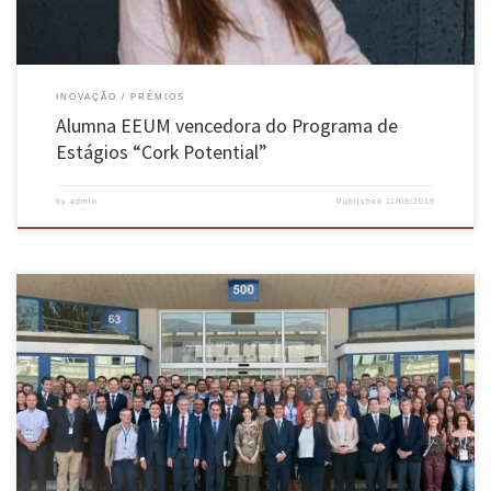
INOVAÇÃO
PRÉMIOS
Alumna EEUM vencedora do Programa de
Estágios “Cork Potential”
by
admin
Published
11/09/2019
O Presidente da Escola de Engenharia, João L. Monteiro, participou, juntamente com o
Reitor da Universidade do Minho, Rui Vieira de Castro, numa visita ao CERN, que se realizou
a 4 de setembro. A convite do Ministério da Ciência, Tecnologia e Ensino Superior, este
encontro juntou mais de 30 instituições […]