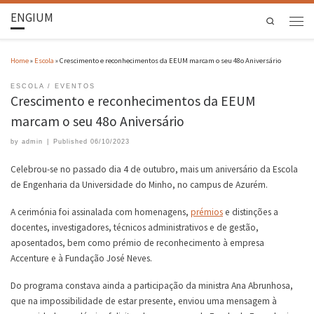
ENGIUM
Search
Home
»
Escola
»
Crescimento e reconhecimentos da EEUM marcam o seu 48o Aniversário
ESCOLA
EVENTOS
Crescimento e reconhecimentos da EEUM
marcam o seu 48o Aniversário
by
admin
|
Published
06/10/2023
Celebrou-se no passado dia 4 de outubro, mais um aniversário da Escola
de Engenharia da Universidade do Minho, no campus de Azurém.
A cerimónia foi assinalada com homenagens,
prémios
e distinções a
docentes, investigadores, técnicos administrativos e de gestão,
aposentados, bem como prémio de reconhecimento à empresa
Accenture e à Fundação José Neves.
Do programa constava ainda a participação da ministra Ana Abrunhosa,
que na impossibilidade de estar presente, enviou uma mensagem à