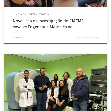
INOVAÇÃO
INVESTIGAÇÃO
Nova linha de investigação do CMEMS
envolve Engenharia Mecânica na …
by
admin
Published
16/05/2024
Cláudio Coutinho, aluno do Mestrado em Biomédica – ramo de Biomateriais da EEUM,
realizou o seu projeto de dissertação de mestrado no serviço de Radioterapia do IPO-Porto,
no qual, sob a orientação dos investigadores da Escola de Engenharia, Vanessa Cardoso e
Óscar Carvalho (CMEMS), desenvolveu novos materiais recorrendo a resíduos […]