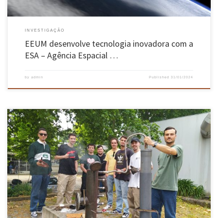
INVESTIGAÇÃO
EEUM desenvolve tecnologia inovadora com a
ESA – Agência Espacial …
by
admin
Published
31/01/2024
Os alunos do primeiro ano do Mestrado em Engenharia Mecânica, Área de Especialização em
Tecnologias Energéticas e Ambientais construíram protótipos demonstradores de duas
tecnologias para a sustentabilidade na Unidade Curricular de Processos Termoquímicos.
Um dos demonstradores produz o chamado “hidrogénio verde” a partir da eletrólise da
água. O termo “verde” […]