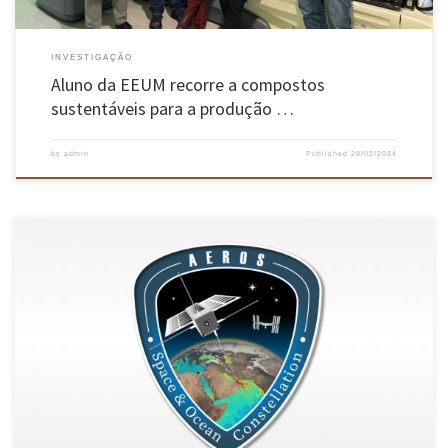
INVESTIGAÇÃO
Aluno da EEUM recorre a compostos
sustentáveis para a produção …
by
admin
Published
28/02/2024
O projeto AEROS Constellation (AEROS) teve como objetivo o desenvolvimento de uma
plataforma de nanossatélites como precursora de uma futura constelação para alavancar
as sinergias científicas e económicas Espaço/Oceano. O projeto é formado por um consórcio
de empresas portuguesas, institutos de pesquisa e universidades, que para além da
Universidade do […]