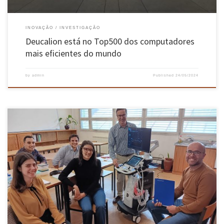
INOVAÇÃO
INVESTIGAÇÃO
Deucalion está no Top500 dos computadores
mais eficientes do mundo
by
admin
Published
24/05/2024
Oscar Carvalho e a sua equipa estão a desenvolver uma linha de investigação inovadora que
integra conhecimentos de engenharia mecânica na área da medicina. Com uma abordagem
inovadora, a equipa está a analisar o corpo humano através de um ponto de vista mecânico,
investigando todos os mecanismos e modos de […]