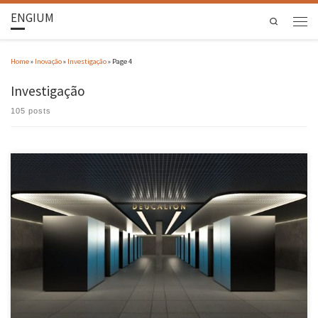
ENGIUM
Search
Home
»
Inovação
»
Investigação
»
Page 4
Investigação
105 posts
A edição de 2024 do TOP500 traz novidades entusiasmantes. O supercomputador Deucalion,
inaugurado em setembro do ano passado, é classificado pela primeira vez, marcando a
estreia de uma infraestrutura portuguesa nesta distinção – com a posição #80 em eficiência
energética da partição Arm e #219 em velocidade de processamento. O […]