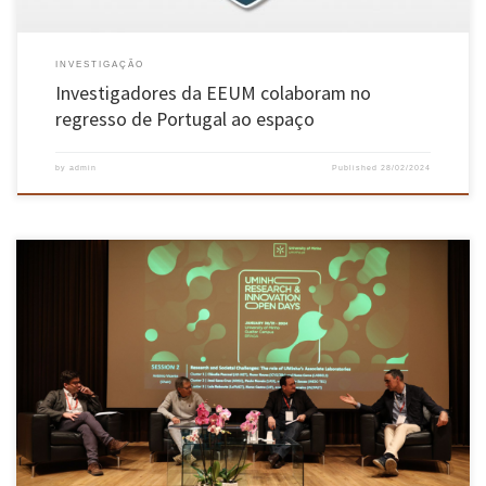
INVESTIGAÇÃO
Investigadores da EEUM colaboram no
regresso de Portugal ao espaço
by
admin
Published
28/02/2024
Evento conta nos dias 30 e 31 de janeiro com sete painéis e meia centena de oradores Sabia
que a Universidade do Minho tem mais de 600 projetos científicos em curso, envolvendo
quase 230 milhões de euros e 3000 investigadores e professores? E que é líder nacional em
patentes, tem […]