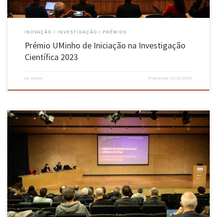
INOVAÇÃO
INVESTIGAÇÃO
PRÉMIOS
Prémio UMinho de Iniciação na Investigação
Científica 2023
by
admin
Published
13/12/2023
A Universidade do Minho e a Universidade de Vigo (Galiza) promoveram a 22 de novembro
um Fórum de Investigação, para darem a conhecer os seus projetos em 11 áreas científicas e
aprofundarem a cooperação. A iniciativa decorreu no auditório Zulmira Simões da Escola de
Medicina da UMinho, no campus de […]