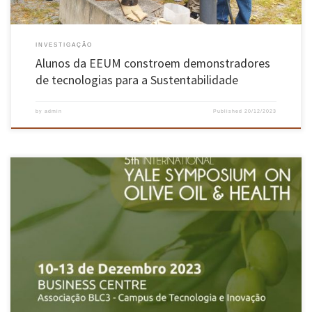
INVESTIGAÇÃO
Alunos da EEUM constroem demonstradores
de tecnologias para a Sustentabilidade
by
admin
Published
20/12/2023
José Teixeira, no Comité Organizador e Científico, e António Vicente, na organização, ambos
investigadores do Centro de Engenharia Biológica (CEB) da Universidade do Minho,
participaram no 5th International Yale Symposium on Olive Oil & Health. O evento, que
aconteceu de 10 a 13 de dezembro, em Oliveira do Hospital, foi […]