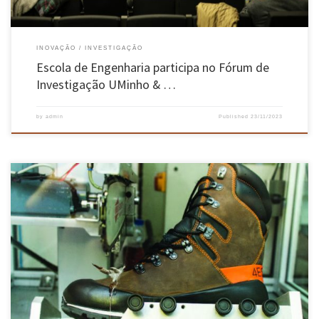
INOVAÇÃO
INVESTIGAÇÃO
Escola de Engenharia participa no Fórum de
Investigação UMinho & …
by
admin
Published
23/11/2023
A Universidade do Minho é a instituição nacional com mais pedidos de “famílias de
patentes”, segundo o “Barómetro Inventa 2023 – Patentes Made in Portugal”. Os 69
registos desta academia incluem inovações médicas, biotecnológicas, de condução
autónoma, de fabrico, de produção e de construção, entre outras. Os resultados reforçam o
[…]