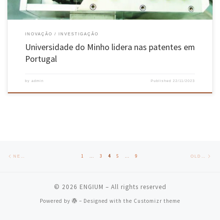
INOVAÇÃO
INVESTIGAÇÃO
Universidade do Minho lidera nas patentes em
Portugal
by
admin
Published
22/11/2023
Posts navigation
Newer posts
Old
1
…
3
4
5
…
9
NEWER POSTS
OLDER POSTS
© 2026
ENGIUM
– All rights reserved
Powered by
– Designed with the
Customizr theme