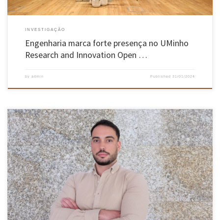
INVESTIGAÇÃO
Engenharia marca forte presença no UMinho
Research and Innovation Open …
by
admin
Published
31/01/2024
As notícias que dão conta de fugas de informação armazenada pelas principais aplicações
informáticas — recolhidas através da sua utilização por parte de cidadãos comuns — são
recorrentes, deixando expostos dados pessoais, muitas vezes com um cariz sensível. Na
origem destas fugas estão, na maioria das vezes, erros de funcionamento […]