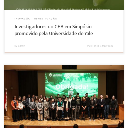
INOVAÇÃO
INVESTIGAÇÃO
Investigadores do CEB em Simpósio
promovido pela Universidade de Yale
by
admin
Published
14/12/2023
A cerimónia do Prémio UMinho de Iniciação na Investigação Científica 2023 realizou-se a 12
de dezembro, no campus de Gualtar, em Braga. Vinte e sete estudantes de licenciatura e dos
primeiros anos de mestrado integrado desenvolveram nos últimos meses os seus projetos
científicos envolvidos em equipas de reconhecido mérito na […]