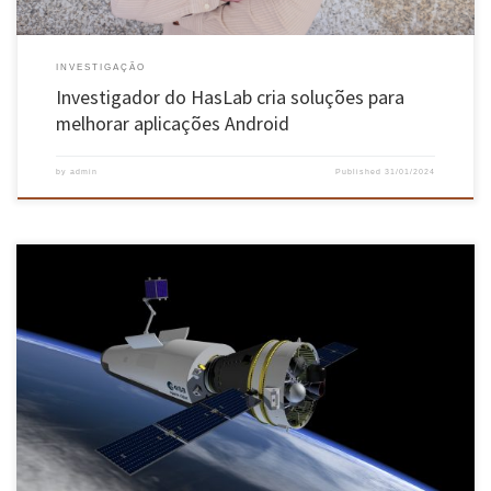
INVESTIGAÇÃO
Investigador do HasLab cria soluções para
melhorar aplicações Android
by
admin
Published
31/01/2024
O Centro de Investigação em Microssistemas Eletromecânicos (CMEMS), que junta
investigadores de Engenharia Mecânica e Engenharia Eletrónica, desenvolveu uma
tecnologia inovadora de manufatura aditiva híbrida, multi-material, para componentes
multi-funcionais, que tem suscitado o interesse de múltiplas instituições mundiais,
incluindo a ESA. Esta tecnologia, completamente desenvolvida na Escola de Engenharia da
[…]