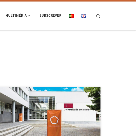
Search
MULTIMÉDIA
SUBSCREVER
Diogo Alberto Rocha Lopes Informática Tema da Tese: Numerical
Surgery Modeling, Simulation and Visualization in Real Time
Orientador: António Ramires Fernandes; Stéphane Clain Cristóvão da
Silva Rodrigues Gestão e Tratamento de Resíduos Tema da Tese:
Avaliação das condições geográficas, sociais e ambientais do concelho
de Barcelos para a implementação de […]