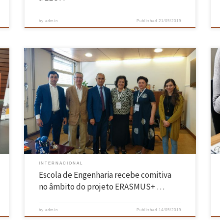
by
admin
Published
21/05/2019
Projeto visa melhorar a qualidade e a eficácia do ensino de engenharia
na Federação Russa e Tajiquistão A Presidência da Escola de
Engenharia da Universidade do Minho recebeu, no passado dia 13,
e
uma comitiva composta por cerca de 40 participantes, provenientes
de Universidades da Rússia, Tajiquistão, Roménia, Letónia e
Inglaterra, […]
INTERNACIONAL
Escola de Engenharia recebe comitiva
no âmbito do projeto ERASMUS+ …
by
admin
Published
14/05/2019