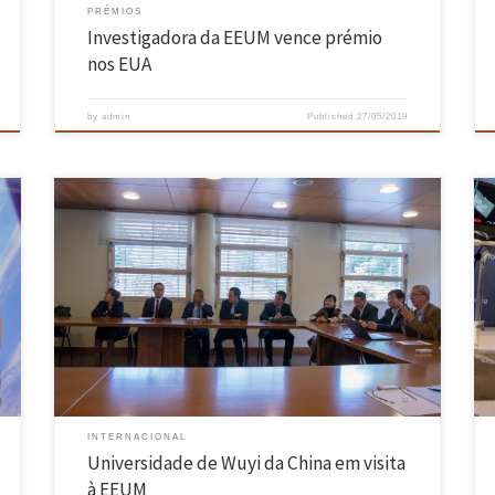
PRÉMIOS
Investigadora da EEUM vence prémio
nos EUA
by
admin
Published
27/05/2019
A Escola de Engenharia da Universidade do Minho recebeu, no
passado dia 20 de maio, uma delegação da Universidade de Wuyi, da
o
China. Esta visita teve como objetivo a assinatura de um protocolo
genérico de cooperação ao nível dos programas de doutoramento. A
delegação composta por oito membros daquela universidade, […]
INTERNACIONAL
Universidade de Wuyi da China em visita
à EEUM