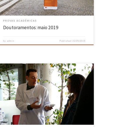
PROVAS ACADÉMICAS
Doutoramentos: maio 2019
by
admin
Published
31/05/2019
De 21 a 23 de maio teve lugar no Campus de Gualtar da Universidade
do Minho, a EXPOBIOTEC 2019, o maior evento nacional do setor da
biotecnologia. O 1º dia foi dedicado a cerca de 500 alunos do ensino
secundário, que tiveram oportunidade de conhecer os laboratórios do
CEB bem […]