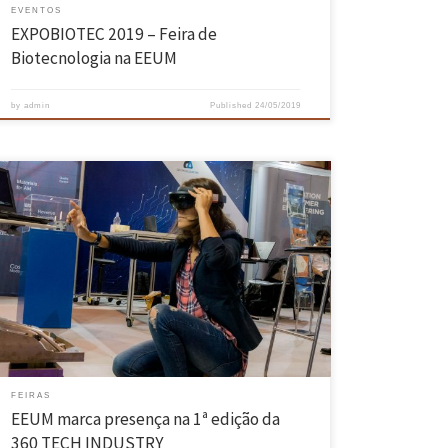
EVENTOS
EXPOBIOTEC 2019 – Feira de
Biotecnologia na EEUM
by
admin
Published
24/05/2019
A Escola de Engenharia da Universidade do Minho esteve presente, de
16 a 18 maio, na 1ª edição da 360 TECH INDUSTRY numa participação
conjunta com o Centro ALGORITMI, o CCG – Centro de Computação
Gráfica, o PIEP – Pólo de Inovação em Engenharia de Polímeros e o
DONE Lab […]
FEIRAS
EEUM marca presença na 1ª edição da
360 TECH INDUSTRY