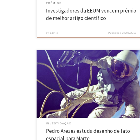
PRÉMIOS
Investigadores da EEUM vencem prémio
de melhor artigo científico
by
admin
Published
27/05/2019
Fato deve considerar múltiplos fatores, evitando lesões nos
astronautas, diz Pedro Arezes, num artigo com universidades dos
EUA. Pedro Arezes, Professor Catedrático da EEUM, defende num nov
estudo que os fatos espaciais devem considerar múltiplos fatores
para cada astronauta e com base em modelos computacionais. Isso
permite evitar lesões musculoesqueléticas, […]
INVESTIGAÇÃO
Pedro Arezes estuda desenho de fato
espacial para Marte