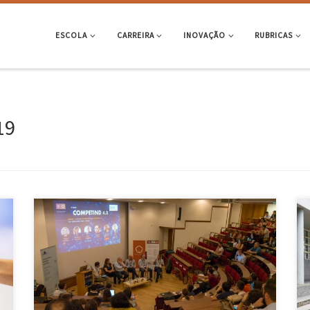
ESCOLA
CARREIRA
INOVAÇÃO
RUBRICAS
19
e
Identificar e caracterizar as competências necessárias para os
profissionais envolvidos em Gestão de Projetos no contexto da
Indústria 4.0, com base na perspetiva da indústria, foi o tema central
da 3ª edição do COMPETIND 4.0 que decorreu no dia 31 maio, no
Campus de Azurém da Universidade do Minho. José […]