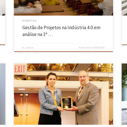
EVENTOS
Gestão de Projetos na Indústria 4.0 em
análise na 3ª …
by
admin
Published
31/05/2019
Rita Ferreira, investigadora no CMEMS-Centro de Micro Sistemas
Electro Mecânicos, e no Departamento de Engenharia Mecânica da
Universidade do Minho, foi galardoada com o prémio de melhor póster,
entre 125 concorrentes, na 22ª Conferência Mundial de Desgaste e
Atrito – WEAR, maior e mais prestigiada conferência a nível mundial,
na […]