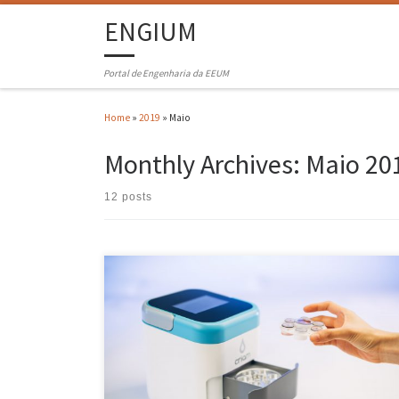
ENGIUM
Portal de Engenharia da EEUM
Home
»
2019
»
Maio
Monthly Archives:
Maio 20
12 posts
A CRIAM, nascida em 2016, é plataforma de diagnósticos automática 
portátil que permite a realização de procedimentos que irão salvar
vidas em situações de emergência. Consiste num dispositivo médico
portátil e automático que identifica o tipo e sub-tipo de sangue em
apenas 3 minutos e identifica doenças, através de […]