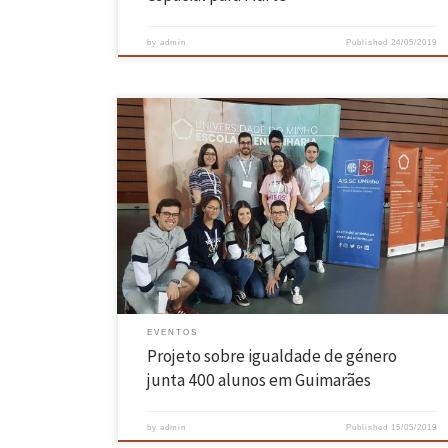
by
admin
Published
24/05/2019
A Escola de Engenharia da Universidade do Minho, parceira na
iniciativa através do projeto EQUAL-IST, organizou no dia 14 de maio,
no Multiusos de Guimarães, uma mostra científica e tecnológica ond
participaram cerca de 400 alunos oriundos da zona norte do país. A
mostra, inserida no Projeto ‘Engenheiras por Um […]
EVENTOS
Projeto sobre igualdade de género
junta 400 alunos em Guimarães
by
admin
Published
15/05/2019