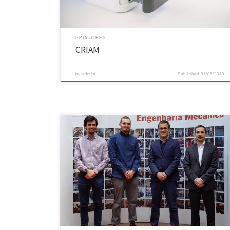
SPIN-OFFS
CRIAM
by
admin
Published
31/05/2019
Filipe Marques, Fernando Isaac, Nuno Dourado e Paulo Flores,
investigadores do CMEMS-Centro de Micro Sistemas Electro
Mecânicos, foram galardoados com o prémio de melhor artigo
científico, que é concedido anualmente pela prestigiada editora
Elsevier. Este galardão é atribuído ao artigo publicado nos últimos
dois anos, com o mais elevado fator […]