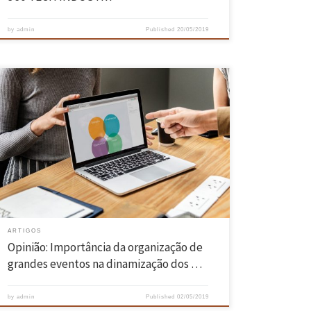
by
admin
Published
20/05/2019
Enquanto dirigente associativo é fácil perceber que, atualmente, um
dos maiores problemas dos estudantes, é o excessivo foco e
preocupação apenas com o estudo, sendo evidente uma generalizada
falta de interesse em procurar, participar e tirar proveito de
atividades extracurriculares a que têm acesso. Para além da
dificuldade em atrair […]
ARTIGOS
Opinião: Importância da organização de
grandes eventos na dinamização dos …
by
admin
Published
02/05/2019