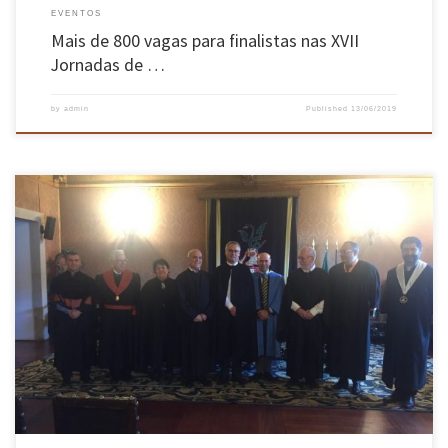
EVENTOS
Mais de 800 vagas para finalistas nas XVII
Jornadas de …
by
admin
Published
13/06/2019
Provas decorreram nos dias 6 e 7 de junho no Salão Nobre da Universidade do Minho.
Decorreram a 6 e 7 de junho, no salão nobre da Universidade do Minho, no Largo do Paço, em
Braga, as provas de agregação requeridas pelo Professor Raúl Fangueiro, Professor
Associado do sub-grupo de […]