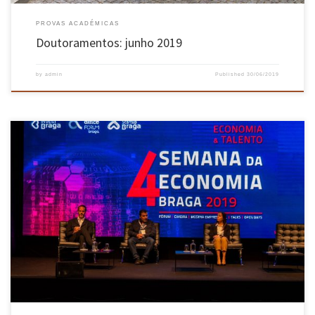
PROVAS ACADÉMICAS
Doutoramentos: junho 2019
by
admin
Published
30/06/2019
4ª edição teve lugar no Altice Fórum Braga, entre os dias 3 e 7 de junho A 4ª Semana da
Economia abordou este ano o tema central da “Economia e o Talento”. Ao longo da semana
várias iniciativas divulgaram as diversas dinâmicas sectoriais de Braga, pelas quais a
cidade é […]