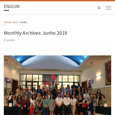
ENGIUM
Search
Home
»
2019
»
Junho
Monthly Archives:
Junho 2019
9 posts
Durante o mês de junho, alguns colaboradores da EEUM realizaram missões de formação
no âmbito do programa ERASMUS, uma aposta da UMinho que procura promover uma
maior competitividade dos seus trabalhadores docentes e não docentes. Seguem os
testemunhos das experiências de mobilidade dos colaboradores. De 17 e 21 de […]