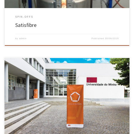
SPIN-OFFS
Satisfibre
by
admin
Published
30/06/2019
Luís Carlos Martins da Silva Engenharia Civil Tema da Tese: ‘Dynamic analysis of out-of-
plane loaded masonry walls using homogenization Orientador: Paulo B. Lourenço; Gabriele
Milani Elizama das Chagas Lemos Tecnologias e Sistemas de Informação Tema da
Tese: Utilizando ambientes virtuais e Objetos de Aprendizagem Adaptados às capacidades
individuais de construir conhecimento: […]