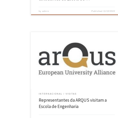
by
admin
Published
11/10/2022
No âmbito da última sessão da Arqus Hour, sob o tema “Taking part i
Arqus: opening and benefitting from opportunities”, que teve como
principal objetivo entender quais os benefícios e oportunidades que a
integração nesta Aliança Europeia trará à UMinho, a Coordenadora
da Arqus, a Vice-reitora da Universidade de Granada […]
INTERNACIONAL
VISITAS
Representantes da ARQUS visitam a
Escola de Engenharia