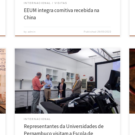
INTERNACIONAL
VISITAS
EEUM integra comitiva recebida na
China
by
admin
Published
26/05/2023
No passado dia 28 de julho a Reitora da Universidade Pernambuco
(UPE), Professora Maria do Socorro de Mendonça Cavalcanti, e o
.
Professor Jose Roberto Cavalcanti, visitaram a Escola de Engenharia,
com a qual mantém já uma relação de proximidade de longa data. A
comitiva foi recebida pelo Presidente da Escola […]
INTERNACIONAL
Representantes da Universidades de
Pernambuco visitam a Escola de