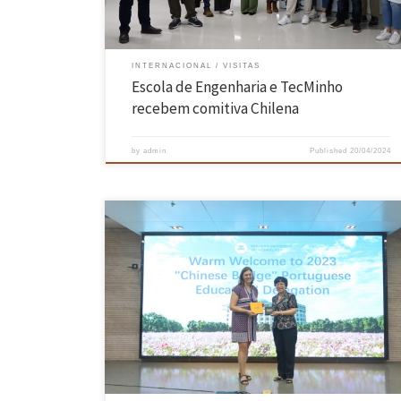
INTERNACIONAL
VISITAS
Escola de Engenharia e TecMinho
recebem comitiva Chilena
by
admin
Published
20/04/2024
No período de 30/6 a 8/7, a Vice-Presidente da Escola de Engenharia e
Presidente do Conselho Pedagógico, Professora Lígia Rodrigues,
juntou-se à equipa da Universidade do Minho, que a convite da
Zhejiang Chinese Medical University e da embaixada chinesa,
integrou a Comitiva de Educadores Portugueses que visitaram várias
entidades educacionais […]