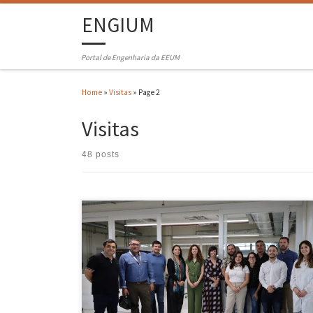
ENGIUM
Portal de Engenharia da EEUM
Home
»
Visitas
»
Page 2
Visitas
48 posts
No passado dia 19 de abril, a Escola de Engenharia da Universidade
do Minho (UMinho) em colaboração com a TecMinho, receberam uma
comitiva do Chile composta por investigadores especialistas nas
áreas de Engenharia e Tecnologias de Informação e Comunicação
(TIC), juntamente com profissionais de transferência de tecnologia
das Universidades de […]