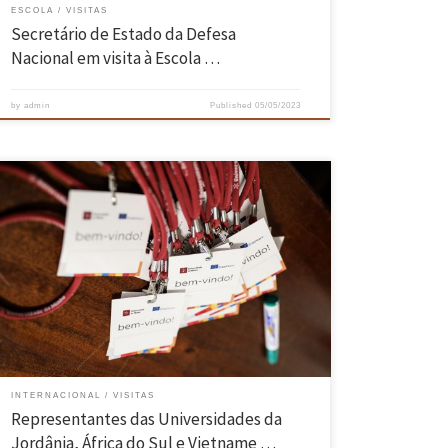
ESCOLA
VISITAS
Secretário de Estado da Defesa
Nacional em visita à Escola …
by
admin
Published
05/05/2023
No âmbito da 5ª edição da UMinho INTernational Week, que juntou 46
representantes de 26 universidades parceiras, a Presidência da
Escola de Engenharia recebeu a visita de representantes da Al-
Hussein Bin Talal University (Jordânia), University of Pretoria (África
do Sul) e HUST – Hanoi University of Science and Technology
(Vietname). […]
INTERNACIONAL
VISITAS
Representantes das Universidades da
Jordânia, África do Sul e Vietname …