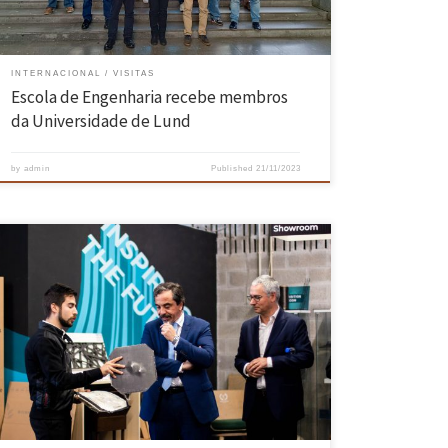
INTERNACIONAL
VISITAS
Escola de Engenharia recebe membros
da Universidade de Lund
by
admin
Published
21/11/2023
A Escola de Engenharia da Universidade do Minho recebeu no dia 4 de
maio, o Secretário de Estado da Defesa Nacional, Marco Capitão
Ferreira, no campus de Azurém da Universidade do Minho. A
acompanhar o Secretário de Estado da Defesa Nacional, esteve Pedro
Rodrigues, seu Adjunto, e Ana Resende, Chefe […]