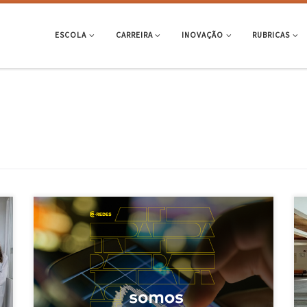
ESCOLA
CARREIRA
INOVAÇÃO
RUBRICAS
No passado dia 12 de abril a E-Redes, representada por Nélio Moreira e
Bruno Espírito Santo, esteve no campus de Azurém a apresentar o
Portal Open Data, a uma audiência composta pelos alunos de
licenciatura e mestrado em Engenharia Eletrónica Industrial. A
utilização dos dados deste Portal na elaboração de […]