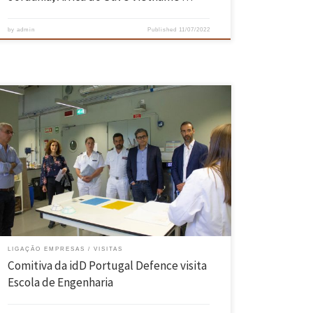
by
admin
Published
11/07/2022
No passado dia 26 de maio a Escola de Engenharia recebeu uma
comitiva da idD Portugal Defence e da Marinha Portuguesa com o
objetivo desta conhecer os centros de investigação da EEUM, bem
como algumas interfaces da UMinho e, simultaneamente, divulgar
algumas oportunidades na Economia da Defesa, sobretudo na NATO
[…]
LIGAÇÃO EMPRESAS
VISITAS
Comitiva da idD Portugal Defence visita
Escola de Engenharia