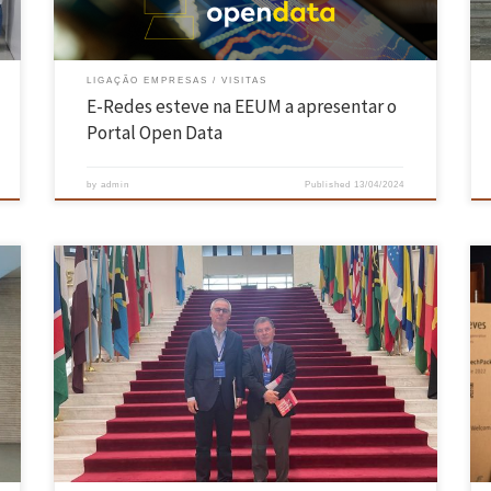
LIGAÇÃO EMPRESAS
VISITAS
E-Redes esteve na EEUM a apresentar o
Portal Open Data
by
admin
Published
13/04/2024
A Escola de Engenharia encontra-se representada, através do vice-
presidente, professor Raúl Fangueiro, numa comitiva da área têxtil
convidada pela Embaixada da China em Portugal, com o objetivo de
estabelecer parcerias de cooperação comerciais, industriais e ao nível
do ensino, investigação e inovação. O programa estende-se de 26 de
maio a […]