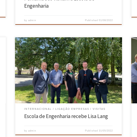
Engenharia
by
admin
Published
01/08/2022
n
O Presidente da Escola de Engenharia, Pedro Arezes (à direita na
foto), bem como o Diretor do 2C2T, Raul Fangueiro, (segundo à
esquerda) receberam no dia 27 de maio em Azurém a empresária,
empreendedora, tecnologista e famosa oradora internacional Lisa
Lang (ao centro). Com o objetivo de combinar tecnologia com […]
INTERNACIONAL
LIGAÇÃO EMPRESAS
VISITAS
Escola de Engenharia recebe Lisa Lang
by
admin
Published
31/05/2022