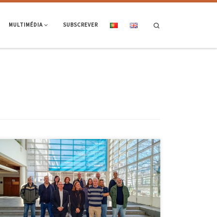
Search
MULTIMÉDIA
SUBSCREVER
No passado dia 20 de novembro, a Presidência da Escola de
Engenharia recebeu Thomas Olsson e Lars Montellius da Universidade
de Lund. O intuito desta reunião foi a partilha de modelos
institucionais de reconhecimento e recompensa da excelência
pedagógica. A reunião teve início com intervenção do Professor Pedro
Arezes, Presidente […]