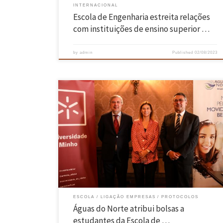
INTERNACIONAL
Escola de Engenharia estreita relações
com instituições de ensino superior …
by
admin
Published
02/08/2023
A Universidade do Minho e a Águas do Norte assinaram hoje um
protocolo para a atribuição de onze “Bolsas de Mestrado” e duas
“Bolsas de Doutoramento” Arquimedes a estudantes desta academia
A cerimónia decorreu no Salão Nobre da Reitoria da UMinho, em
Braga, na presença do vice-reitor para a Investigação […]
ESCOLA
LIGAÇÃO EMPRESAS
PROTOCOLOS
Águas do Norte atribui bolsas a
estudantes da Escola de …